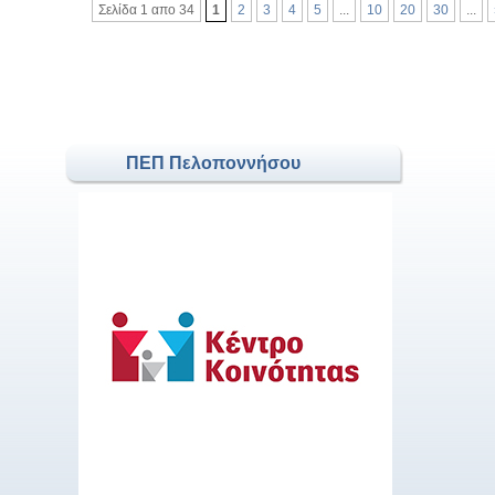
Σελίδα 1 απο 34
1
2
3
4
5
...
10
20
30
...
ΠΕΠ Πελοποννήσου