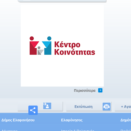
Περισσότερα
Εκτύπωση
+ Αγα
Μοιραστείτε
Δήμος Ελαφονήσου
Ελαφόνησος
Δημότε