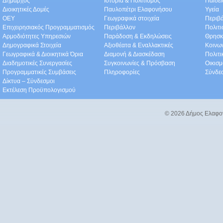
Δήμαρχος
Ιστορία & Πολιτισμός
Παιδε
Διοικητικές Δομές
Παυλοπέτρι Ελαφονήσου
Υγεία
ΟEΥ
Γεωγραφικά στοιχεία
Περιβ
Επιχειρησιακός Προγραμματισμός
Περιβάλλον
Πολιτι
Αρμοδιότητες Υπηρεσιών
Παράδοση & Εκδηλώσεις
Θρησκ
Δημογραφικά Στοιχεία
Αξιοθέατα & Eναλλακτικές
Κοινω
Γεωγραφικά & Διοικητικά Όρια
Διαμονή & Διασκέδαση
Πολιτ
Διαδημοτικές Συνεργασίες
Συγκοινωνίες & Πρόσβαση
Οικισμ
Προγραμματικές Συμβάσεις
Πληροφορίες
Σύνδε
Δίκτυα – Σύνδεσμοι
Εκτέλεση Προϋπολογισμού
© 2026 Δήμος Ελαφο