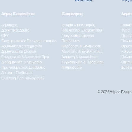
Εκτύπωση
+ Αγα
Δήμος Ελαφονήσου
Ελαφόνησος
Δημότε
Δήμαρχος
Ιστορία & Πολιτισμός
Παιδε
Διοικητικές Δομές
Παυλοπέτρι Ελαφονήσου
Υγεία
ΟEΥ
Γεωγραφικά στοιχεία
Περιβ
Επιχειρησιακός Προγραμματισμός
Περιβάλλον
Πολιτι
Αρμοδιότητες Υπηρεσιών
Παράδοση & Εκδηλώσεις
Θρησκ
Δημογραφικά Στοιχεία
Αξιοθέατα & Eναλλακτικές
Κοινω
Γεωγραφικά & Διοικητικά Όρια
Διαμονή & Διασκέδαση
Πολιτ
Διαδημοτικές Συνεργασίες
Συγκοινωνίες & Πρόσβαση
Οικισμ
Προγραμματικές Συμβάσεις
Πληροφορίες
Σύνδε
Δίκτυα – Σύνδεσμοι
Εκτέλεση Προϋπολογισμού
© 2026 Δήμος Ελαφο