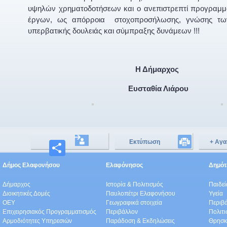
υψηλών χρηματοδοτήσεων και ο ανεπιστρεπτί προγραμμ
έργων, ως απόρροια στοχοπροσήλωσης, γνώσης τω
υπερβατικής δουλειάς και σύμπραξης δυνάμεων !!!
Η Δήμαρχος
Ευσταθία Λιάρου
Εκτύπωση
+ Αγα
Μοιραστείτε
Δήμος Ελαφονήσου
Ελαφόνησος
Δημότε
Δήμαρχος
Ιστορία & Πολιτισμός
Παιδε
Διοικητικές Δομές
Παυλοπέτρι Ελαφονήσου
Υγεία
ΟEΥ
Γεωγραφικά στοιχεία
Περιβ
Επιχειρησιακός Προγραμματισμός
Περιβάλλον
Πολιτι
Αρμοδιότητες Υπηρεσιών
Παράδοση & Εκδηλώσεις
Θρησκ