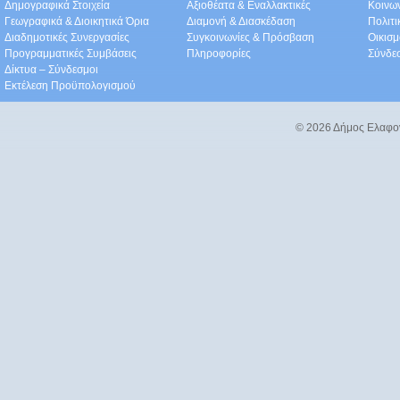
Δημογραφικά Στοιχεία
Αξιοθέατα & Eναλλακτικές
Κοινω
Γεωγραφικά & Διοικητικά Όρια
Διαμονή & Διασκέδαση
Πολιτ
Διαδημοτικές Συνεργασίες
Συγκοινωνίες & Πρόσβαση
Οικισμ
Προγραμματικές Συμβάσεις
Πληροφορίες
Σύνδε
Δίκτυα – Σύνδεσμοι
Εκτέλεση Προϋπολογισμού
© 2026 Δήμος Ελαφο