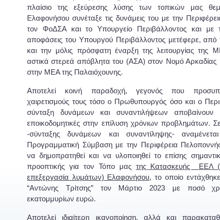
πλαίσιο της εξεύρεσης λύσης των τοπικών μας θε
Ελαφονήσου συνέταξε τις δυνάμεις του με την Περιφέρε
τον ΦοΔΣΑ και το Υπουργείο Περιβάλλοντος και με τι
αποφάσεις του Υπουργού Περιβάλλοντος μετέφερε, από 
και την μόλις πρόσφατη έναρξη της λειτουργίας της 
αστικά στερεά απόβλητα του (ΑΣΑ) στον Νομό Αρκαδίας 
στην ΜΕΑ της Παλαιόχουνης.
Αποτελεί κοινή παραδοχή, γεγονός που προσυπ
χαιρετισμούς τους τόσο ο Πρωθυπουργός όσο και ο Περιφ
σύνταξη δυνάμεων και συναντιλήψεων αποβαίνουν 
εποικοδομητικές στην επίλυση χρόνιων προβλημάτων. Σ
-σύνταξης δυνάμεων και συναντίληψης- αναμένετα
Προγραμματική Σύμβαση με την Περιφέρεια Πελοποννήσ
να δημοπρατηθεί και να υλοποιηθεί το επίσης σημαντι
προοπτικής για τον Τόπο μας
της Κατασκευής ΕΕΛ (
επεξεργασία λυμάτων) Ελαφονήσου,
το οποίο εντάχθηκ
“Αντώνης Τρίτσης” τον Μάρτιο 2023 με ποσό χρ
εκατομμυρίων ευρώ.
Αποτελεί ιδιαίτερη ικανοποίηση, αλλά και παρακαταθ