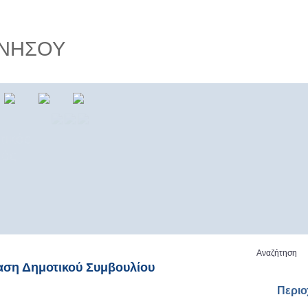
ΝΗΣΟΥ
τικός
μός
Αναζήτηση
αση Δημοτικού Συμβουλίου
Περι