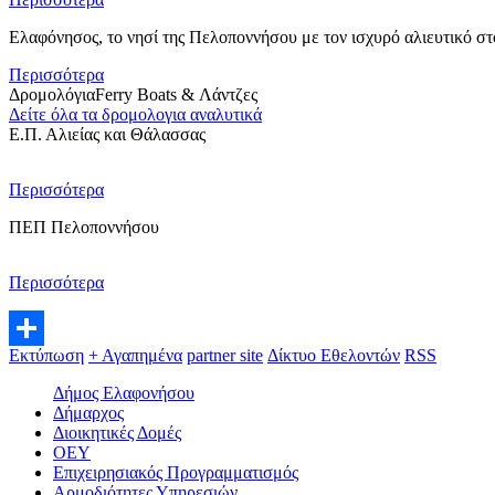
Ελαφόνησος, το νησί της Πελοποννήσου με τον ισχυρό αλιευτικό στ
Περισσότερα
Δρομολόγια
Ferry Boats & Λάντζες
Δείτε όλα τα δρομολογια αναλυτικά
Ε.Π. Αλιείας και Θάλασσας
Περισσότερα
ΠΕΠ Πελοποννήσου
Περισσότερα
Εκτύπωση
+ Αγαπημένα
partner site
Δίκτυο Εθελοντών
RSS
Μοιραστείτε
Δήμος Ελαφονήσου
Δήμαρχος
Διοικητικές Δομές
ΟEΥ
Επιχειρησιακός Προγραμματισμός
Αρμοδιότητες Υπηρεσιών