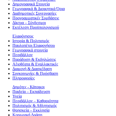
Δημογραφικά Στοιχεία
Γεωγραφικά & Διοικητικά Όρια
Διαδημοτικές Συνεργασίες
Προγραμματικές Συμβάσεις
Δίκτυα – Σύνδεσμοι
Εκτέλεση Προϋπολογισμού
Ελαφόνησος
Ιστορία & Πολιτισμός
Παυλοπέτρι Ελαφονήσου
Γεωγραφικά στοιχεία
Περιβάλλον
Παράδοση & Εκδηλώσεις
Αξιοθέατα & Eναλλακτικές
Διαμονή & Διασκέδαση
Συγκοινωνίες & Πρόσβαση
Πληροφορίες
Δημότες - Κάτοικοι
Παιδεία – Εκπαίδευση
Υγεία
Περιβάλλον – Καθαριότητα
Πολιτισμός & Αθλητισμός
Θρησκεία – Εκκλησία
Κοινωνική Δράση