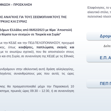
ΙΝΩΣΗ – ΠΡΟΣΚΛΗΣΗ
Ελαφόνησος, το ν
αλιευτικό στόλο,
πολιτιστικό πλούτ
ΗΣ ΑΝΑΓΚΗΣ ΓΙΑ ΤΟΥΣ ΣΕΙΣΜΟΠΛΗΚΤΟΥΣ
ΤΗΣ
ΡΚΙΑΣ ΚΑΙ ΣΥΡΙΑΣ
Δήμων Ελλάδος από 06/02/2023 με θέμα ¨Αποστολή
 θύματα των σεισμών σε Τουρκία και Συρία”
Δρομ
α με την ΚΕΔΕ και την ΠΕΔ ΠΕΛΟΠΟΝΝΗΣΟΥ, προχωρά
Δείτε
γκης, όπως
κουβέρτες, παπλώματα, σκηνές και
με το ανωτέρω σχετικό), που θα αποσταλούν στους
 και στη Συρία, σε συνεννόηση της ΚΕΔΕ με τις Εθνικές
Ε.Π. 
υνδράμουν στην εθελοντική αυτή δράση αλληλεγγύης,
πληγέντες συνανθρώπους μας που αυτές τις ώρες
ΠΕΠ 
κης θα πραγματοποιηθεί μέχρι την Παρασκευή 10
στημα, πρωινές ώρες 09.30 – 12:30, ή σε συνεννόηση