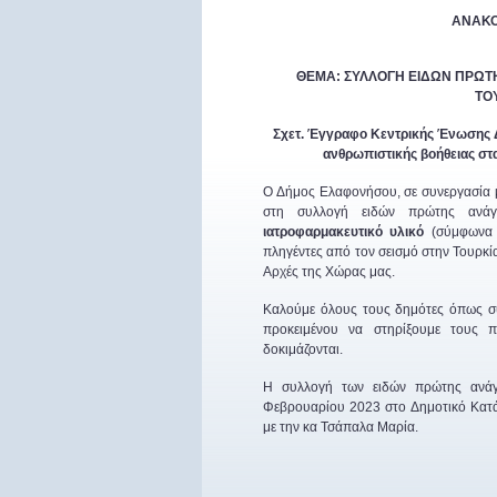
ΑΝΑΚΟ
ΘΕΜΑ: ΣΥΛΛΟΓΗ ΕΙΔΩΝ ΠΡΩΤ
ΤΟΥ
Σχετ. Έγγραφο Κεντρικής Ένωσης 
ανθρωπιστικής βοήθειας στα
Ο Δήμος Ελαφονήσου, σε συνεργασί
στη συλλογή ειδών πρώτης ανά
ιατροφαρμακευτικό υλικό
(σύμφωνα 
πληγέντες από τον σεισμό στην Τουρκία
Αρχές της Χώρας μας.
Καλούμε όλους τους δημότες όπως σ
προκειμένου να στηρίξουμε τους 
δοκιμάζονται.
Η συλλογή των ειδών πρώτης ανάγ
Φεβρουαρίου 2023 στο Δημοτικό Κατά
με την κα Τσάπαλα Μαρία.