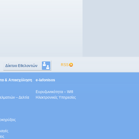
RSS
Δίκτυο Εθελοντών
ητα & Απασχόληση
e-lafonisos
Ευρυζωνικότητα – Wifi
λματιών – Δελτία
Ηλεκτρονικές Υπηρεσίες
οκηρύξεις
λαγές
εις