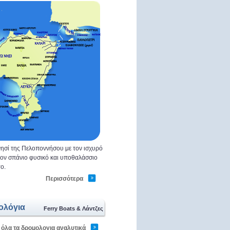
ησί της Πελοποννήσου με τον ισχυρό
 τον σπάνιο φυσικό και υποθαλάσσιο
ο.
Περισσότερα
ολόγια
Ferry Boats & Λάντζες
 όλα τα δρομολογια αναλυτικά