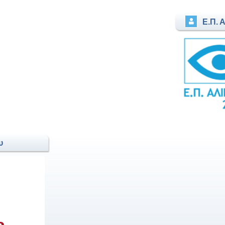
Ε.Π. 
υ