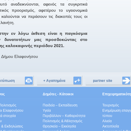
τό αναδεικνύονται, αφενός τα συγκριτικά
ικός προορισμός, αφετέρου το υγειονομικά
 καλούνται να περάσουν τις διακοπές τους οι
πλανήτη.
την εν λόγω έκθεση είναι η παγκόσμια
ν δυνατοτήτων
μας
προσδοκώντας στο
ης καλοκαιρινής
περιόδου
2021.
υ Δήμου Ελαφονήσου
κτύπωση
+ Αγαπημένα
partner site
είτε
σος
Δημότες - Κάτοικοι
Επιχειρηματικότ
Πολιτισμός
Παιδεία – Εκπαίδευση
Τουρισμός
ρι Ελαφονήσου
Υγεία
Ενημέρωση επαγγε
ά στοιχεία
Περιβάλλον – Καθαριότητα
τύπου
ν
Πολιτισμός & Αθλητισμός
Αλιεία
 & Εκδηλώσεις
Θρησκεία – Εκκλησία
Ακτοπλοΐα