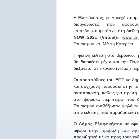
Η Ελαφόνησος,
με συνεχή συμμε
διοργανώσεις που αφορού
επίπεδο,
συμμετάσχει
στη Διεθν
NOW 2021 (Virtual)
»
www.itb
Τουρισμού
κα. Μέντη Κατερ
ί
να.
Η φετινή έκθεση στο Βερολίνο, 
θα διαρκέσει μέχρι και την Πα
διεξάγεται σε εικονικό (virtual) π
Οι προσπάθειες του ΕΟΤ να δημι
και σύγχρονη παρουσία στην το
ανταπόκριση, καθώς για πρώτη
στο ψηφιακό περίπτερο που δ
Τουρισμού ανεβάζοντας ψηλά τ
στην έκθεση, που παραδοσιακά α
Ο Δήμος Ελαφονήσου
σε εφα
αφορά στην προβολή του νησι
προωθητικό υλικό προς τους ενδ