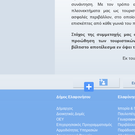
συνάντηση. Με τον τρόπο αυ
πλεονεκτήματα
μας
ως τουριστ
ασφαλές περιβάλλον, στο οποίο
επισκέπτες από κάθε γωνιά του 
Σ
τόχος της συμμετοχής
μας
σ
προώθηση των τουριστικώ
βέλτιστο αποτέλεσμα εν όψ
ει
τ
Εκ το
Ε
Μοιραστ
Δήμος Ελαφονήσου
Ελαφόνη
Δήμαρχος
Ιστορία & 
Διοικητικές Δομές
Παυλοπέτ
ΟEΥ
Γεωγραφικ
Επιχειρησιακός Προγραμματισμός
Περιβάλλο
Αρμοδιότητες Υπηρεσιών
Παράδοση