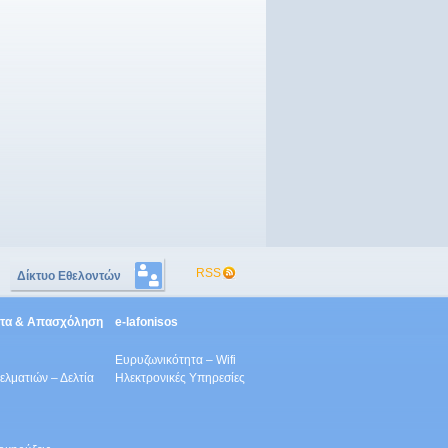
RSS
Δίκτυο Εθελοντών
ητα & Απασχόληση
e-lafonisos
Ευρυζωνικότητα – Wifi
λματιών – Δελτία
Ηλεκτρονικές Υπηρεσίες