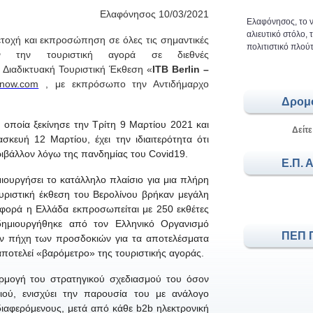
Ελαφόνησος 10/03/2021
Ελαφόνησος, το ν
αλιευτικό στόλο,
τοχή και εκπροσώπηση σε όλες τις σημαντικές
πολιτιστικό πλούτ
ν την τουριστική αγορά σε διεθνές
ή Διαδικτυακή Τουριστική Έκθεση «
ITB Berlin –
-now.com
, με εκπρ
όσωπο
τ
η
ν Αντιδήμαρχο
Δρομ
η οποία ξεκίνησε
την
Τρίτη 9 Μαρτίου 2021 και
Δείτε
ρασκευή 12
Μαρτίου
, έχει την ιδιαιτερότητα ότι
εριβάλλον
λόγω
της πανδημίας του Covid19.
Ε.Π. 
ουργήσει το κατάλληλο πλαίσιο για μια πλήρη
υριστική έκθεση του Βερολίνου βρήκαν μεγάλη
 φορά η Ελλάδα
εκπροσωπείται
με 250 εκθέτες
ημιουργήθηκε από τον Ελληνικό Οργανισμό
ΠΕΠ 
ον πήχη των προσδοκιών για τα αποτελέσματα
ποτελεί «βαρόμετρο» της τουριστικής αγοράς.
ρμογή του στρατηγικού σχεδιασμού τ
ου
όσον
ού, ενισχύει την παρουσία του με ανάλογο
ιαφερόμενους, μετά από κάθε b2b ηλεκτρονική