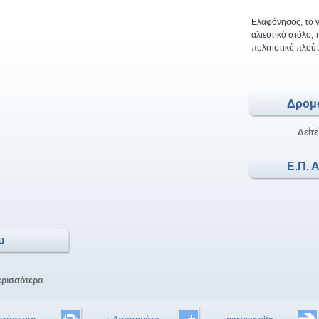
Ελαφόνησος, το ν
αλιευτικό στόλο,
πολιτιστικό πλούτ
Δρομ
Δείτε
Ε.Π. 
υ
ερισσότερα