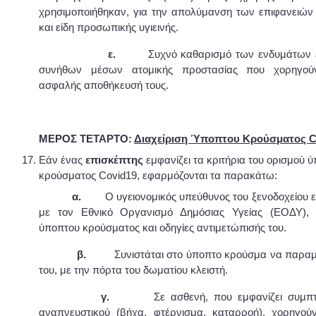
χρησιμοποιήθηκαν, για την απολύμανση των επιφανειών
και είδη προσωπικής υγιεινής.
ε.
Συχνό καθαρισμό των ενδυμάτων 
συνήθων μέσων ατομικής προστασίας που χορηγούν
ασφαλής αποθήκευσή τους.
ΜΕΡΟΣ ΤΕΤΑΡΤΟ:
Διαχείριση Ύποπτου Κρούσματος C
Εάν ένας
επισκέπτης
εμφανίζει τα κριτήρια του ορισμού 
κρούσματος Covid19, εφαρμόζονται τα παρακάτω:
α.
Ο υγειονομικός υπεύθυνος του ξενοδοχείου ε
με τον Εθνικό Οργανισμό Δημόσιας Υγείας (ΕΟΔΥ),
ύποπτου κρούσματος και οδηγίες αντιμετώπισής του.
β.
Συνιστάται στο ύποπτο κρούσμα να παραμε
του, με την πόρτα του δωματίου κλειστή.
γ.
Σε ασθενή, που εμφανίζει συμπ
αναπνευστικού (βήχα, φτέρνισμα, καταρροή), χορηγού