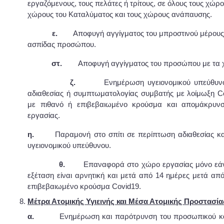
εργαζόμενους, τους πελάτες ή τρίτους, σε όλους τους χώρο
χώρους του Καταλύματος και τους χώρους ανάπαυσης.
ε.
Αποφυγή αγγίγματος του μπροστινού μέρους τ
ασπίδας προσώπου.
στ.
Αποφυγή αγγίγματος του προσώπου με τα χ
ζ.
Ενημέρωση υγειονομικού υπεύθυνου
αδιαθεσίας ή συμπτωματολογίας συμβατής με λοίμωξη C
με πιθανό ή επιβεβαιωμένο κρούσμα και απομάκρυν
εργασίας.
η.
Παραμονή στο σπίτι σε περίπτωση αδιαθεσίας κα
υγειονομικού υπεύθυνου.
θ.
Επαναφορά στο χώρο εργασίας μόνο εάν 
εξέταση είναι αρνητική και μετά από 14 ημέρες μετά απ
επιβεβαιωμένο κρούσμα Covid19.
Μέτρα Ατομικής Υγιεινής και Μέσα Ατομικής Προστασί
α.
Ενημέρωση και παρότρυνση του προσωπικού και 