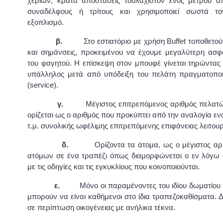
χεριών, κρατά αποστάσεις τουλάχιστον ενός μέτρου α
συναδέλφους ή τρίτους και χρησιμοποιεί σωστά το
εξοπλισμό.
β.
Στο εστιατόριο με χρήση Buffet τοποθετού
και σημάνσεις, προκειμένου να έχουμε μεγαλύτερη ασ
του φαγητού. Η επίσκεψη στον μπουφέ γίνεται τηρώντας 
υπάλληλος μετά από υπόδειξη του πελάτη πραγματοποι
(service).
γ.
Μέγιστος επιτρεπόμενος αριθμός πελατώ
ορίζεται ως ο αριθμός που προκύπτει από την αναλογία εν
τ.μ. συνολικής ωφέλιμης επιτρεπόμενης επιφάνειας λειτου
δ.
Ορίζοντα τα άτομα, ως ο μέγιστος α
ατόμων σε ένα τραπέζι όπως διαμορφώνεται ο εν λόγω
με τις οδηγίες και τις εγκυκλίους που κοινοποιούνται.
ε.
Μόνο οι παραμένοντες του ιδίου δωματίου κ
μπορούν να είναι καθήμενοι στο ίδια τραπεζοκαθίσματα. Δ
σε περίπτωση οικογένειας με ανήλικα τέκνα.