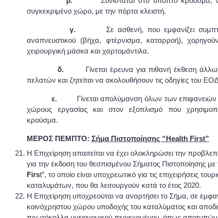
β.
Συνιστάται στο ύποπτο κρούσμα, 
συγκεκριμένο χώρο, με την πόρτα κλειστή.
γ.
Σε ασθενή, που εμφανίζει συμπ
αναπνευστικού (βήχα, φτέρνισμα, καταρροή), χορηγού
χειρουργική μάσκα και χαρτομάντιλα.
δ.
Γίνεται έρευνα για πιθανή έκθεση άλλ
πελατών και ζητείται να ακολουθήσουν τις οδηγίες του ΕΟΔ
ε.
Γίνεται απολύμανση όλων των επιφανειών
χώρους εργασίας και στον εξοπλισμό που χρησιμοπ
κρούσμα.
ΜΕΡΟΣ ΠΕΜΠΤΟ:
Σήμα Πιστοποίησης “Health First”
Η Επιχείρηση απαιτείται να έχει ολοκληρώσει την προβλεπ
για την έκδοση του θεσπισμένου Σήματος Πιστοποίησης με τ
Firs
t”, το οποίο είναι υποχρεωτικό για τις επιχειρήσεις τουρ
καταλυμάτων, που θα λειτουργούν κατά το έτος 2020.
Η Επιχείρηση υποχρεούται να αναρτήσει το Σήμα, σε εμφα
κοινόχρηστου χώρου υποδοχής του καταλύματος και αποδεικ
πρωτόκολλα υγειονομικού περιεχομένου, όπως αποτυπών