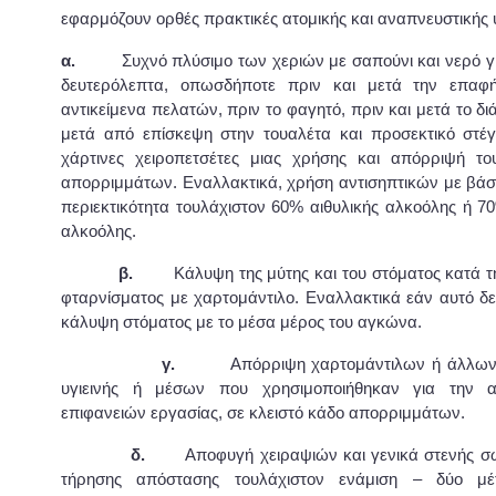
εφαρμόζουν ορθές πρακτικές ατομικής και αναπνευστικής υ
α.
Συχνό πλύσιμο των χεριών με σαπούνι και νερό για
δευτερόλεπτα, οπωσδήποτε πριν και μετά την επαφ
αντικείμενα πελατών, πριν το φαγητό, πριν και μετά το δι
μετά από επίσκεψη στην τουαλέτα και προσεκτικό στέ
χάρτινες χειροπετσέτες μιας χρήσης και απόρριψή το
απορριμμάτων. Εναλλακτικά, χρήση αντισηπτικών με βάσ
περιεκτικότητα τουλάχιστον 60% αιθυλικής αλκοόλης ή 7
αλκοόλης.
β.
Κάλυψη της μύτης και του στόματος κατά τη 
φταρνίσματος με χαρτομάντιλο. Εναλλακτικά εάν αυτό δεν
κάλυψη στόματος με το μέσα μέρος του αγκώνα.
γ.
Απόρριψη χαρτομάντιλων ή άλλων υ
υγιεινής ή μέσων που χρησιμοποιήθηκαν για την 
επιφανειών εργασίας, σε κλειστό κάδο απορριμμάτων.
δ.
Αποφυγή χειραψιών και γενικά στενής σω
τήρησης απόστασης τουλάχιστον ενάμιση – δύο μ