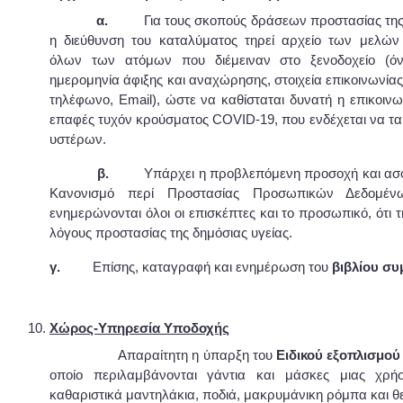
α.
Για τους σκοπούς δράσεων προστασίας της
η διεύθυνση του καταλύματος τηρεί αρχείο των μελών
όλων των ατόμων που διέμειναν στο ξενοδοχείο (όνο
ημερομηνία άφιξης και αναχώρησης, στοιχεία επικοινωνία
τηλέφωνο, Email), ώστε να καθίσταται δυνατή η επικοινων
επαφές τυχόν κρούσματος COVID-19, που ενδέχεται να τα
υστέρων.
β.
Υπάρχει η προβλεπόμενη προσοχή και ασφ
Κανονισμό περί Προστασίας Προσωπικών Δεδομέ
ενημερώνονται όλοι οι επισκέπτες και το προσωπικό, ότι τη
λόγους προστασίας της δημόσιας υγείας.
γ.
Επίσης, καταγραφή και ενημέρωση του
βιβλίου σ
Χώρος-Υπηρεσία Υποδοχής
Απαραίτητη η ύπαρξη του
Ειδικού εξοπλισμού 
οποίο περιλαμβάνονται γάντια και μάσκες μιας χρήση
καθαριστικά μαντηλάκια, ποδιά, μακρυμάνικη ρόμπα και 