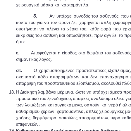
χειρουργική μάσκα και χαρτομάντιλα.
δ.
Αν υπάρχει συνοδός του ασθενούς, που ε
κοντά του για να τον φροντίζει, χορηγείται απλή χειρουργ
συστήνεται να πλένει τα χέρια του, κάθε φορά που έρχ
εκκρίσεις του ασθενή και οπωσδήποτε, πριν αγγίξει το π
ή πιει.
ε.
Αποφεύγεται η είσοδος στο δωμάτιο του ασθενούς,
σημαντικός λόγος.
στ.
Ο χρησιμοποιημένος προστατευτικός εξοπλισμός, 
σκεπαστό κάδο απορριμμάτων και δεν επαναχρησιμοποι
απόρριψη του προστατευτικού εξοπλισμού, ακολουθεί πλύσ
Η Διοίκηση λαμβάνει μέριμνα, ώστε να υπάρχει άμεσα πρ
προσωπικό του ξενοδοχείου, επαρκές αναλώσιμο υλικό γι
των λοιμώξεων και συγκεκριμένα, σαπούνι και νερό ή αλ
καθαρισμού χεριών, χαρτομάντιλα, απλές χειρουργικές μάσ
χρήσης, θερμόμετρα, σακούλες απορριμμάτων, υγρά καθ
επιφανειών.
Καθαριότητα και Απολύμανση Δωματίου Ασθενούς