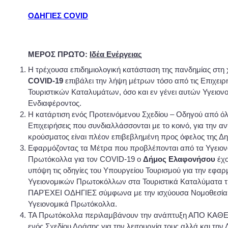
ΟΔΗΓΙΕΣ COVID
ΜΕΡΟΣ ΠΡΩΤΟ:
Ιδέα Ενέργειας
Η τρέχουσα επιδημιολογική κατάσταση της πανδημίας στη
COVID-19
επιβάλει την λήψη μέτρων τόσο από τις Επιχειρ
Τουριστικών Καταλυμάτων, όσο και εν γένει αυτών Υγειον
Ενδιαφέροντος.
Η κατάρτιση ενός Προτεινόμενου Σχεδίου – Οδηγού από όλε
Επιχειρήσεις που συνδιαλλάσσονται με το κοινό, για την α
κρούσματος είναι πλέον επιβεβλημένη προς όφελος της Δη
Εφαρμόζοντας τα Μέτρα που προβλέπονται από τα Υγειον
Πρωτόκολλα για τον COVID-19 ο
Δήμος Ελαφονήσου
έχο
υπόψη τις οδηγίες του Υπουργείου Τουρισμού για την εφα
Υγειονομικών Πρωτοκόλλων στα Τουριστικά Καταλύματα 
ΠΑΡΈΧΕΙ ΟΔΗΓΙΕΣ σύμφωνα με την ισχύουσα Νομοθεσία 
Υγειονομικά Πρωτόκολλα.
ΤΑ Πρωτόκολλα περιλαμβάνουν την ανάπτυξη ΑΠΟ ΚΑΘ
ενός Σχεδίου Δράσης για την λειτουργία τους αλλά και την 