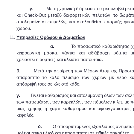
ιγ.
Με τη χρονική διάρκεια που μεσολαβεί μετ
και Check-Out μεταξύ διαφορετικών πελατών, το δωμάτιο
απολυμαίνεται επιμελώς και ακολουθείται επαρκής φυσι
χώρου.
Υπηρεσίες Ορόφου & Δωματίων
α.
Το προσωπικό καθαριότητας χ
χειρουργική μάσκα, γάντια και αδιάβροχη ρόμπα μ
χρειαστεί η ρόμπα ) και κλειστά παπούτσια.
β.
Μετά την αφαίρεση των Μέσων Ατομικής Προστασί
απαραίτητο το καλό πλύσιμο των χεριών με νερό κα
απόρριψή τους σε κλειστό κάδο.
γ.
Γίνεται καθαρισμός και απολύμανση όλων των σκλη
των πατωμάτων, των καρεκλών, των πόμολων κ.λπ. με 
μιας χρήσης ή χαρτί καθαρισμού και σφουγγαρίστρες
κεφαλές.
δ.
Ο απορριπτόμενος εξοπλισμός αντιμετωπ
μολυσματικό υλικό και απορρίπτεται σε ειδικές σακούλες.