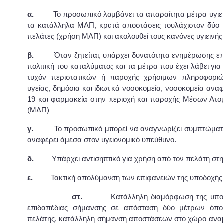
α.
Το προσωπικό λαμβάνει τα απαραίτητα μέτρα υγιειν
τα κατάλληλα ΜΑΠ, κρατά αποστάσεις τουλάχιστον δύο
πελάτες (χρήση ΜΑΠ) και ακολουθεί τους κανόνες υγιεινής
β.
Όταν ζητείται, υπάρχει δυνατότητα ενημέρωσης επι
πολιτική του καταλύματος και τα μέτρα που έχει λάβει για
τυχόν περιστατικών ή παροχής χρήσιμων πληροφορι
υγείας, δημόσια και ιδιωτικά νοσοκομεία, νοσοκομεία αν
19 και φαρμακεία στην περιοχή και παροχής Μέσων Ατο
(ΜΑΠ).
γ.
Το προσωπικό μπορεί να αναγνωρίζει συμπτώματα
αναφέρει άμεσα στον υγειονομικό υπεύθυνο.
δ.
Υπάρχει αντισηπτικό για χρήση από τον πελάτη στη
ε.
Τακτική απολύμανση των επιφανειών της υποδοχής
στ.
Κατάλληλη διαμόρφωση της υποδο
επιδαπέδιας σήμανσης σε απόσταση δύο μέτρων όπο
πελάτης, κατάλληλη σήμανση αποστάσεων στο χώρο ανα