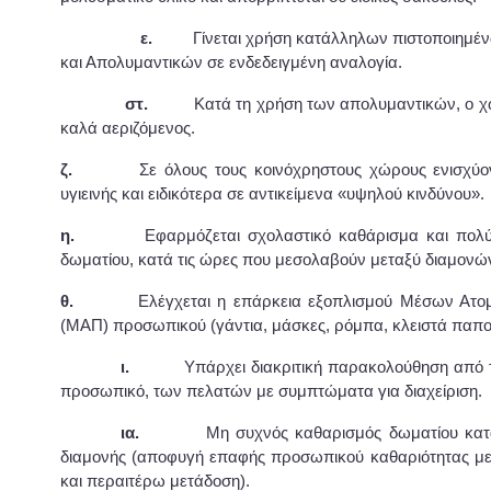
ε.
Γίνεται χρήση κατάλληλων πιστοποιημέ
και Απολυμαντικών σε ενδεδειγμένη αναλογία.
στ.
Κατά τη χρήση των απολυμαντικών, ο χώ
καλά αεριζόμενος.
ζ.
Σε όλους τους κοινόχρηστους χώρους ενισχύοντα
υγιεινής και ειδικότερα σε αντικείμενα «υψηλού κινδύνου».
η.
Εφαρμόζεται σχολαστικό καθάρισμα και πολύ 
δωματίου, κατά τις ώρες που μεσολαβούν μεταξύ διαμονώ
θ.
Ελέγχεται η επάρκεια εξοπλισμού Μέσων Ατομι
(ΜΑΠ) προσωπικού (γάντια, μάσκες, ρόμπα, κλειστά παπού
ι.
Υπάρχει διακριτική παρακολούθηση από τ
προσωπικό, των πελατών με συμπτώματα για διαχείριση.
ια.
Μη συχνός καθαρισμός δωματίου κατά
διαμονής (αποφυγή επαφής προσωπικού καθαριότητας μ
και περαιτέρω μετάδοση).