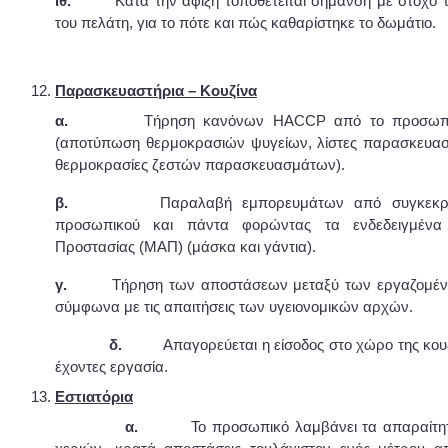
ιθ.
Κατά την άφιξη τοποθετείται σήμανση με στόχο 
του πελάτη, για το πότε και πώς καθαρίστηκε το δωμάτιο.
Παρασκευαστήρια – Κουζίνα
α.
Τήρηση κανόνων HACCP από το προσωπικό 
(αποτύπωση θερμοκρασιών ψυγείων, λίστες παρασκευα
θερμοκρασίες ζεστών παρασκευασμάτων).
β.
Παραλαβή εμπορευμάτων από συγκεκριμέ
προσωπικού και πάντα φορώντας τα ενδεδειγμένα
Προστασίας (ΜΑΠ) (μάσκα και γάντια).
γ.
Τήρηση των αποστάσεων μεταξύ των εργαζομένων
σύμφωνα με τις απαιτήσεις των υγειονομικών αρχών.
δ.
Απαγορεύεται η είσοδος στο χώρο της κουζ
έχοντες εργασία.
Εστιατόρια
α.
Το προσωπικό λαμβάνει τα απαραίτητ