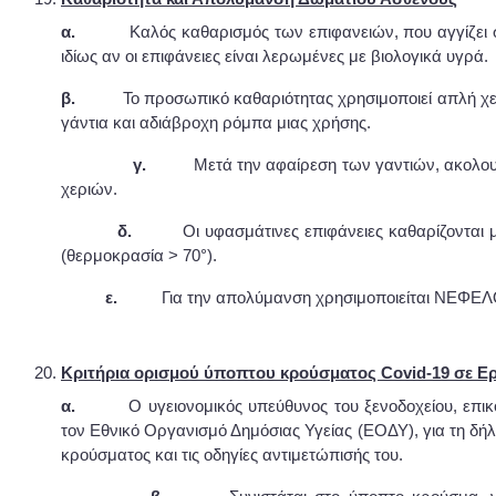
α.
Καλός καθαρισμός των επιφανειών, που αγγίζει σ
ιδίως αν οι επιφάνειες είναι λερωμένες με βιολογικά υγρά.
β.
Το προσωπικό καθαριότητας χρησιμοποιεί απλή χει
γάντια και αδιάβροχη ρόμπα μιας χρήσης.
γ.
Μετά την αφαίρεση των γαντιών, ακολου
χεριών.
δ.
Οι υφασμάτινες επιφάνειες καθαρίζονται
(θερμοκρασία > 70°).
ε.
Για την απολύμανση χρησιμοποιείται ΝΕΦΕ
Κριτήρια ορισμού ύποπτου κρούσματος Covid-19 σε Ε
α.
Ο υγειονομικός υπεύθυνος του ξενοδοχείου, επικο
τον Εθνικό Οργανισμό Δημόσιας Υγείας (ΕΟΔΥ), για τη δ
κρούσματος και τις οδηγίες αντιμετώπισής του.