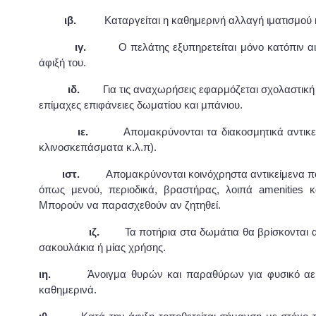
ιβ.
Καταργείται η καθημερινή αλλαγή ιματισμού 
ιγ.
Ο πελάτης εξυπηρετείται μόνο κατόπιν α
άφιξή του.
ιδ.
Για τις αναχωρήσεις εφαρμόζεται σχολαστικ
επίμαχες επιφάνειες δωματίου και μπάνιου.
ιε.
Απομακρύνονται τα διακοσμητικά αντικε
κλινοσκεπάσματα κ.λ.π).
ιστ.
Απομακρύνονται κοινόχρηστα αντικείμενα 
όπως μενού, περιοδικά, βραστήρας, λοιπά amenities κα
Μπορούν να παρασχεθούν αν ζητηθεί.
ιζ.
Τα ποτήρια στα δωμάτια θα βρίσκονται 
σακουλάκια ή μίας χρήσης.
ιη.
Άνοιγμα θυρών και παραθύρων για φυσικό αε
καθημερινά.