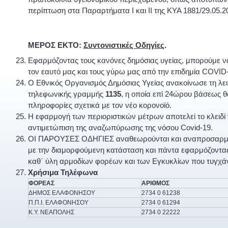
περίπτωση στα Παραρτήματα I και ΙΙ της ΚΥΑ 1881/29.05.2
ΜΕΡΟΣ ΕΚΤΟ:
Συντονιστικές Οδηγίες
.
Εφαρμόζοντας τους κανόνες δημόσιας υγείας, μπορούμε 
τον εαυτό μας και τους γύρω μας από την επιδημία COVID
Ο Εθνικός Οργανισμός Δημόσιας Υγείας ανακοίνωσε τη λει
τηλεφωνικής γραμμής
1135
, η οποία επί 24ώρου βάσεως θ
πληροφορίες σχετικά με τον νέο κορονοϊό.
H εφαρμογή των περιοριστικών μέτρων αποτελεί το κλειδί 
αντιμετώπιση της αναζωπύρωσης της νόσου Covid-19.
ΟΙ ΠΑΡΟΥΣΕΣ ΟΔΗΓΙΕΣ αναθεωρούνται και αναπροσαρμ
με την διαμορφούμενη κατάσταση και πάντα εφαρμόζοντας
καθ΄ ύλη αρμοδίων φορέων και των Εγκυκλίων που τυγχά
Χρήσιμα Τηλέφωνα
ΦΟΡΕΑΣ
ΑΡΙΘΜΟΣ
ΔΗΜΟΣ ΕΛΑΦΟΝΗΣΟΥ
2734 0 61238
Π.Π.Ι. ΕΛΑΦΟΝΗΣΟΥ
2734 0 61294
Κ.Υ. ΝΕΑΠΟΛΗΣ
2734 0 22222