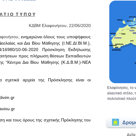
Λ Τ Ι Ο Τ Υ Π Ο Υ
ΚΔΒΜ Ελαφονήσου,
22
/
06
/20
20
αφονήσου
, ενημερώνει όλους τους υποψήφιους
εολαίας και Δια Βίου Μάθησης (Ι.ΝΕ.ΔΙ.ΒΙ.Μ.),
/4/16980/10-06-2020 Πρόσκληση Εκδήλωσης
ή αιτήσεων προς πλήρωση θέσεων Εκπαιδευτών
ης “Κέντρα Δια Βίου Μάθησης (Κ.Δ.Β.Μ.)-ΝΕΑ
α σχετικά αρχεία της Πρόσκλησης είναι οι
Ελαφόνησος, το ν
αλιευτικό στόλο,
divim.gr
πολιτιστικό πλούτ
aviou.gr
ση και τους όρους της σχετικής Πρόκλησης του
Δρομ
Δείτε