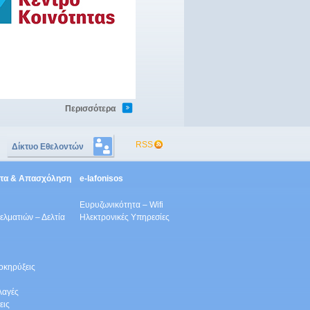
Περισσότερα
RSS
Δίκτυο Εθελοντών
ητα & Απασχόληση
e-lafonisos
Ευρυζωνικότητα – Wifi
λματιών – Δελτία
Ηλεκτρονικές Υπηρεσίες
οκηρύξεις
λαγές
εις