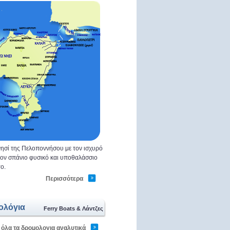
ησί της Πελοποννήσου με τον ισχυρό
 τον σπάνιο φυσικό και υποθαλάσσιο
ο.
Περισσότερα
ολόγια
Ferry Boats & Λάντζες
 όλα τα δρομολογια αναλυτικά