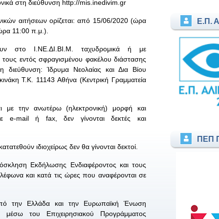
ικά στη διεύθυνση http://mis.inedivim.gr
ικών αιτήσεων ορίζεται: από 15/06/2020 (ώρα
Ε.Π. 
ώρα 11:00 π.μ.).
υν στο Ι.ΝΕ.ΔΙ.ΒΙ.Μ. ταχυδρομικά ή με
ά τους εντός σφραγισμένου φακέλου διάστασης
τη διεύθυνση: Ίδρυμα Νεολαίας και Δια Βίου
ινάκη Τ.Κ. 11143 Αθήνα (Κεντρική Γραμματεία
ι με την ανωτέρω (ηλεκτρονική) μορφή και
με e-mail ή fax, δεν γίνονται δεκτές και
ΠΕΠ 
ατατεθούν ιδιοχείρως δεν θα γίνονται δεκτοί.
ρόσκληση Εκδήλωσης Ενδιαφέροντος και τους
λέφωνα και κατά τις ώρες που αναφέρονται σε
 από την Ελλάδα και την Ευρωπαϊκή Ένωση
ο) μέσω του Επιχειρησιακού Προγράμματος