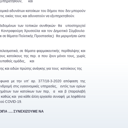
α εξυπηρετηθούν, και
νομικά αδυνάτων κατοίκων του δήμου που δεν μπορούν
 τις οικίες τους και αδυνατούν να εξυπηρετηθούν.
 δεδομένων των τοπικών συνθηκών- θα υποστηριχτεί
κα Κοντραφούρη Χρυσούλα και τον Δημοτικό Σύμβουλο
ι σε θέματα Πολιτικής Προστασίας) θα μεριμνήσει ώστε
οτελεσματικά, σε θέματα φαρμακευτικής περίθαλψης και
υς κατοίκους της περ. α που ζουν μόνοι τους, χωρίς
ς ευπαθείς ομάδες, και
ς και ειδών πρώτης ανάγκης για τους κατοίκους της
μφωνα με την υπ’ αρ. 377/18-3-2020 απόφαση της
υνδρομή στις υγειονομικές υπηρεσίες, εντός των ορίων
τημάτων των κατοίκων των περ, α και β (παραλαβή
 καθώς και για κάθε άλλη εργασία συναφή με ληφθέντα
 ιού COVID-19.
ΟΙΠΑ …. ΣΥΝΕΧΙΖΟΥΜΕ ΝΑ