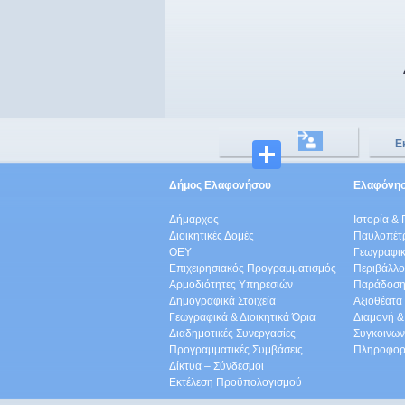
Ε
Μοιραστ
Δήμος Ελαφονήσου
Ελαφόνη
Δήμαρχος
Ιστορία & 
Διοικητικές Δομές
Παυλοπέτ
ΟEΥ
Γεωγραφικ
Επιχειρησιακός Προγραμματισμός
Περιβάλλο
Αρμοδιότητες Υπηρεσιών
Παράδοση
Δημογραφικά Στοιχεία
Αξιοθέατα
Γεωγραφικά & Διοικητικά Όρια
Διαμονή &
Διαδημοτικές Συνεργασίες
Συγκοινων
Προγραμματικές Συμβάσεις
Πληροφορ
Δίκτυα – Σύνδεσμοι
Εκτέλεση Προϋπολογισμού