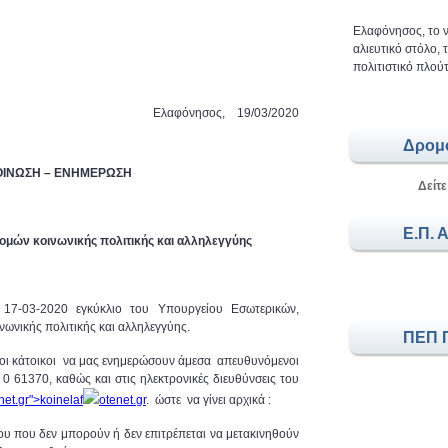
ΔΗΜΟΚΡΑΤΙΑ
Ελαφόνησος, το ν
αλιευτικό στόλο,
πολιτιστικό πλούτ
Ελαφόνησος, 19/03/2020
Δρομ
ΙΝΩΣΗ – ΕΝΗΜΕΡΩΣΗ
Δείτε
Ε.Π. 
ομών κοινωνικής πολιτικής και αλληλεγγύης
17-03-2020 εγκύκλιο του Υπουργείου Εσωτερικών,
νωνικής πολιτικής και αλληλεγγύης.
ΠΕΠ 
οι κάτοικοι να μας ενημερώσουν άμεσα απευθυνόμενοι
0 61370, καθώς και στις ηλεκτρονικές διευθύνσεις του
net.gr">koinelaf
otenet.gr
. ώστε να γίνει αρχικά :
ου που δεν μπορούν ή δεν επιτρέπεται να μετακινηθούν