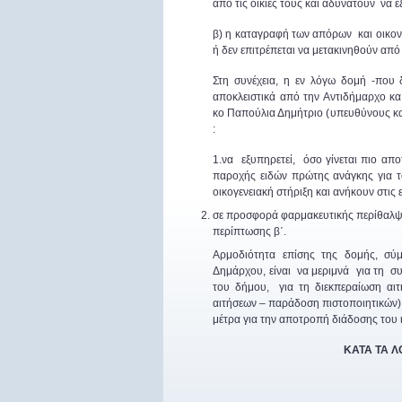
από τις οικίες τους και αδυνατούν ν
β) η καταγραφή των απόρων και οικο
ή δεν επιτρέπεται να μετακινηθούν από
Στη συνέχεια, η εν λόγω δομή -που
αποκλειστικά από την Αντιδήμαρχο 
κο Παπούλια Δημήτριο (υπευθύνους κα
:
1.να εξυπηρετεί, όσο γίνεται πιο απ
παροχής ειδών πρώτης ανάγκης για το
οικογενειακή στήριξη και ανήκουν στι
σε προσφορά φαρμακευτικής περίθαλψη
περίπτωσης β΄.
Αρμοδιότητα επίσης της δομής, σύ
Δημάρχου, είναι να μεριμνά για τη σ
του δήμου, για τη διεκπεραίωση αι
αιτήσεων – παράδοση πιστοποιητικών)
μέτρα για την αποτροπή διάδοσης του
ΚΑΤΑ ΤΑ Λ