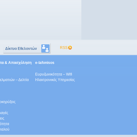
RSS
Δίκτυο Εθελοντών
ητα & Απασχόληση
e-lafonisos
Ευρυζωνικότητα – Wifi
λματιών – Δελτία
Ηλεκτρονικές Υπηρεσίες
οκηρύξεις
λαγές
εις
ότητα
γιαλού