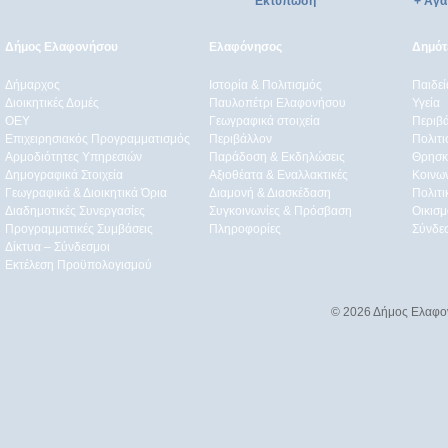
Εκτύπωση
+ Αγα
Δήμος Ελαφονήσου
Ελαφόνησος
Δημότε
Δήμαρχος
Ιστορία & Πολιτισμός
Παιδε
Διοικητικές Δομές
Παυλοπέτρι Ελαφονήσου
Υγεία
ΟEΥ
Γεωγραφικά στοιχεία
Περιβ
Επιχειρησιακός Προγραμματισμός
Περιβάλλον
Πολιτι
Αρμοδιότητες Υπηρεσιών
Παράδοση & Εκδηλώσεις
Θρησκ
Δημογραφικά Στοιχεία
Αξιοθέατα & Eναλλακτικές
Κοινω
Γεωγραφικά & Διοικητικά Όρια
Διαμονή & Διασκέδαση
Πολιτ
Διαδημοτικές Συνεργασίες
Συγκοινωνίες & Πρόσβαση
Οικισμ
Προγραμματικές Συμβάσεις
Πληροφορίες
Σύνδε
Δίκτυα – Σύνδεσμοι
Εκτέλεση Προϋπολογισμού
© 2026 Δήμος Ελαφο