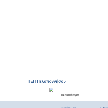
Η Ελαφόνησος, το νησί με τον
ισχυρό αλιευτικό στόλο
Ελαφόνησος, ένας όμορφος
τόπος μόνιμης κατοικίας
Ελαφόνησος, το νησί των
καπεταναίων
ΠΕΠ Πελοποννήσου
Περισσότερα