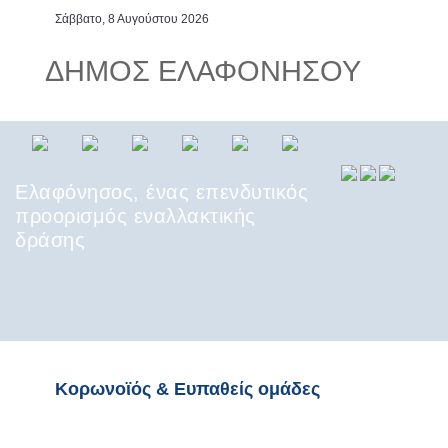
Σάββατο, 8 Αυγούστου 2026
ΔΗΜΟΣ ΕΛΑΦΟΝΗΣΟΥ
Ελαφόνησος, ένας επενδυτικός
προορισμός εναλλακτικής
δράσης
Οι άνθρωποι στην Ελαφόνησο
συνδυάζουν τη φιλοξενία του
νησιώτη με την αυθεντική
Κορωνοϊός & Ευπαθείς ομάδες
λακωνική κουλτούρα