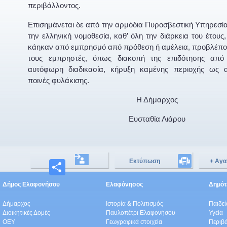
περιβάλλοντος.
Επισημάνεται δε από την αρμόδια Πυροσβεστική Υπηρεσία
την ελληνική νομοθεσία, καθ’ όλη την διάρκεια του έτους,
κάηκαν από εμπρησμό από πρόθεση ή αμέλεια, προβλέπον
τους εμπρηστές, όπως διακοπή της επιδότησης απ
αυτόφωρη διαδικασία, κήρυξη καμένης περιοχής ως 
ποινές φυλάκισης.
Η Δήμαρχος
Ευσταθία Λιάρου
Εκτύπωση
+ Αγα
Μοιραστείτε
Δήμος Ελαφονήσου
Ελαφόνησος
Δημότε
Δήμαρχος
Ιστορία & Πολιτισμός
Παιδε
Διοικητικές Δομές
Παυλοπέτρι Ελαφονήσου
Υγεία
ΟEΥ
Γεωγραφικά στοιχεία
Περιβ