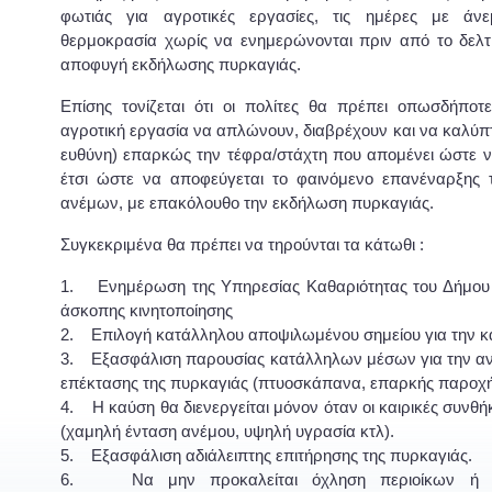
φωτιάς για αγροτικές εργασίες, τις ημέρες με άν
θερμοκρασία χωρίς να ενημερώνονται πριν από το δελτί
αποφυγή εκδήλωσης πυρκαγιάς.
Επίσης τονίζεται ότι οι πολίτες θα πρέπει οπωσδήπο
αγροτική εργασία να απλώνουν, διαβρέχουν και να καλύπτ
ευθύνη) επαρκώς την τέφρα/στάχτη που απομένει ώστε να
έτσι ώστε να αποφεύγεται το φαινόμενο επανέναρξης 
ανέμων, με επακόλουθο την εκδήλωση πυρκαγιάς.
Συγκεκριμένα θα πρέπει να τηρούνται τα κάτωθι :
1. Ενημέρωση της Υπηρεσίας Καθαριότητας του Δήμου 
άσκοπης κινητοποίησης
2. Επιλογή κατάλληλου αποψιλωμένου σημείου για την 
3. Εξασφάλιση παρουσίας κατάλληλων μέσων για την αν
επέκτασης της πυρκαγιάς (πτυοσκάπανα, επαρκής παροχή
4. Η καύση θα διενεργείται μόνον όταν οι καιρικές συνθή
(χαμηλή ένταση ανέμου, υψηλή υγρασία κτλ).
5. Εξασφάλιση αδιάλειπτης επιτήρησης της πυρκαγιάς.
6. Να μην προκαλείται όχληση περιοίκων ή υ