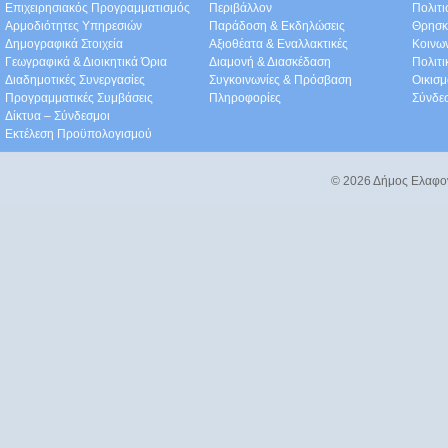
Επιχειρησιακός Προγραμματισμός
Περιβάλλον
Πολιτι
Αρμοδιότητες Υπηρεσιών
Παράδοση & Εκδηλώσεις
Θρησκ
Δημογραφικά Στοιχεία
Αξιοθέατα & Eναλλακτικές
Κοινω
Γεωγραφικά & Διοικητικά Όρια
Διαμονή & Διασκέδαση
Πολιτ
Διαδημοτικές Συνεργασίες
Συγκοινωνίες & Πρόσβαση
Οικισμ
Προγραμματικές Συμβάσεις
Πληροφορίες
Σύνδε
Δίκτυα – Σύνδεσμοι
Εκτέλεση Προϋπολογισμού
© 2026 Δήμος Ελαφο