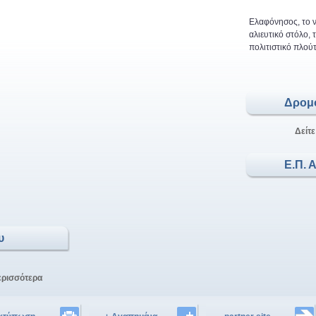
Ελαφόνησος, το ν
αλιευτικό στόλο,
πολιτιστικό πλούτ
Δρομ
Δείτε
Ε.Π. 
υ
ερισσότερα