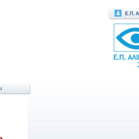
Ε.Π. 
υ