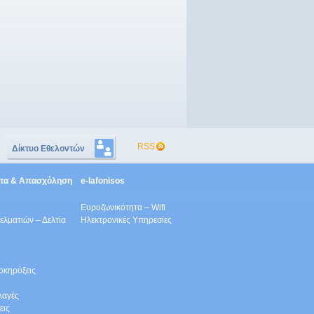
RSS
Δίκτυο Εθελοντών
ητα & Απασχόληση
e-lafonisos
Ευρυζωνικότητα – Wifi
λματιών – Δελτία
Ηλεκτρονικές Υπηρεσίες
οκηρύξεις
λαγές
εις