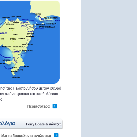
ησί της Πελοποννήσου με τον ισχυρό
 τον σπάνιο φυσικό και υποθαλάσσιο
ο.
Περισσότερα
ολόγια
Ferry Boats & Λάντζες
 όλα τα δρομολογια αναλυτικά