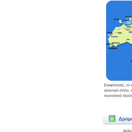
Ελαφόνησος, το ν
αλιευτικό στόλο,
πολιτιστικό πλούτ
Δρομ
Δείτε