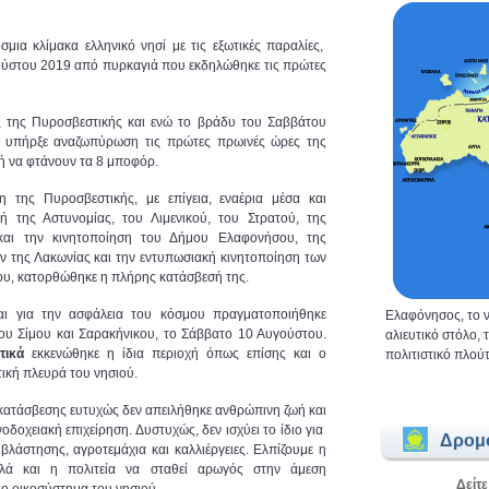
ια κλίμακα ελληνικό νησί με τις εξωτικές παραλίες,
γούστου 2019 από πυρκαγιά που εκδηλώθηκε τις πρώτες
 της Πυροσβεστικής και ενώ το βράδυ του Σαββάτου
ς, υπήρξε αναζωπύρωση τις πρώτες πρωινές ώρες της
ή να φτάνουν τα 8 μποφόρ.
η της Πυροσβεστικής, με επίγεια, εναέρια μέσα και
 της Αστυνομίας, του Λιμενικού, του Στρατού, της
και την κινητοποίηση του Δήμου Ελαφονήσου, της
 της Λακωνίας και την εντυπωσιακή κινητοποίηση των
ου, κατορθώθηκε η πλήρης κατάσβεσή της.
και για την ασφάλεια του κόσμου πραγματοποιήθηκε
Ελαφόνησος, το ν
ου Σίμου και Σαρακήνικου, το Σάββατο 10 Αυγούστου.
αλιευτικό στόλο,
τικά
εκκενώθηκε η ίδια περιοχή όπως επίσης και ο
πολιτιστικό πλούτ
τική πλευρά του νησιού.
 κατάσβεσης ευτυχώς δεν απειλήθηκε ανθρώπινη ζωή και
ενοδοχειακή επιχείρηση. Δυστυχώς, δεν ισχύει το ίδιο για
Δρομ
 βλάστησης, αγροτεμάχια και καλλιέργειες. Ελπίζουμε η
λά και η πολιτεία να σταθεί αρωγός στην άμεση
Δείτε