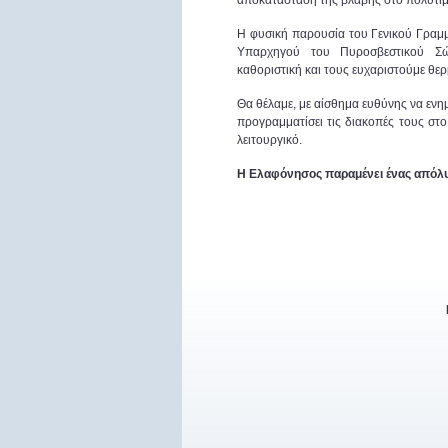
αποκατάσταση της βλάβης στο πολύτιμ
Η φυσική παρουσία του Γενικού Γραμμ
Υπαρχηγού του Πυροσβεστικού Σ
καθοριστική και τους ευχαριστούμε θερ
Θα θέλαμε, με αίσθημα ευθύνης να εν
προγραμματίσει τις διακοπές τους στ
λειτουργικό.
Η Ελαφόνησος παραμένει ένας απόλυ