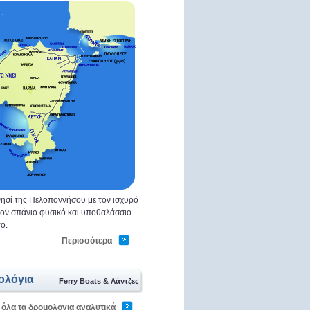
ησί της Πελοποννήσου με τον ισχυρό
 τον σπάνιο φυσικό και υποθαλάσσιο
ο.
Περισσότερα
ολόγια
Ferry Boats & Λάντζες
 όλα τα δρομολογια αναλυτικά