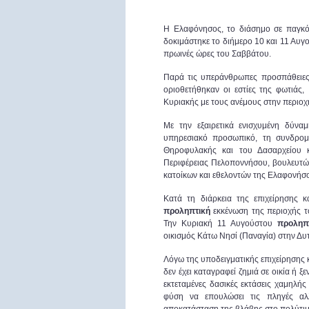
Η Ελαφόνησος, το διάσημο σε παγκόσμ
δοκιμάστηκε το διήμερο 10 και 11 Αυ
πρωινές ώρες του Σαββάτου.
Παρά τις υπεράνθρωπες προσπάθειες
οριοθετήθηκαν οι εστίες της φωτιά
Κυριακής με τους ανέμους στην περιοχ
Με την εξαιρετικά ενισχυμένη δύναμ
υπηρεσιακό προσωπικό, τη συνδρομή
Θηροφυλακής και του Δασαρχείου 
Περιφέρειας Πελοποννήσου, βουλευτών
κατοίκων και εθελοντών της Ελαφονήσ
Κατά τη διάρκεια της επιχείρησης 
προληπτική
εκκένωση της περιοχής τ
Την Κυριακή 11 Αυγούστου
προληπ
οικισμός Κάτω Νησί (Παναγία) στην Δυ
Λόγω της υποδειγματικής επιχείρησης
δεν έχει καταγραφεί ζημιά σε οικία ή ξ
εκτεταμένες δασικές εκτάσεις χαμηλής
φύση να επουλώσει τις πληγές αλ