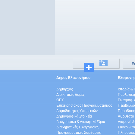
Ε
Μοιραστ
Δήμος Ελαφονήσου
Ελαφόνη
Δήμαρχος
Ιστορία & 
Διοικητικές Δομές
Παυλοπέτ
ΟEΥ
Γεωγραφικ
Επιχειρησιακός Προγραμματισμός
Περιβάλλο
Αρμοδιότητες Υπηρεσιών
Παράδοση
Δημογραφικά Στοιχεία
Αξιοθέατα
Γεωγραφικά & Διοικητικά Όρια
Διαμονή &
Διαδημοτικές Συνεργασίες
Συγκοινων
Προγραμματικές Συμβάσεις
Πληροφορ