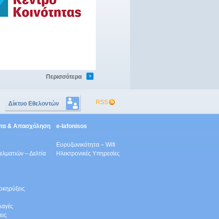
Περισσότερα
RSS
Δίκτυο Εθελοντών
ητα & Απασχόληση
e-lafonisos
Ευρυζωνικότητα – Wifi
λματιών – Δελτία
Ηλεκτρονικές Υπηρεσίες
οκηρύξεις
λαγές
εις