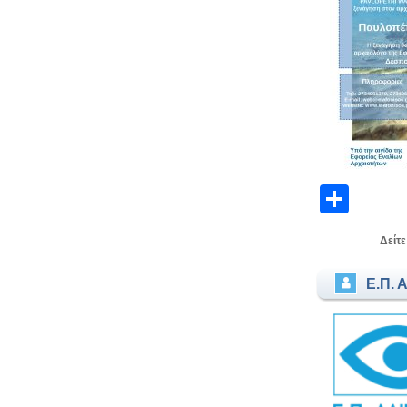
Μοιρ
Δείτε
Ε.Π. 