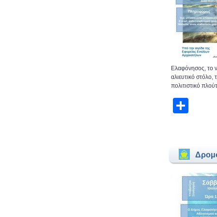
Ελαφόνησος, το ν
αλιευτικό στόλο,
πολιτιστικό πλούτ
Μοι
Δρομ