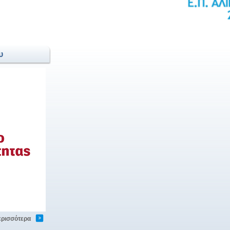
υ
ερισσότερα