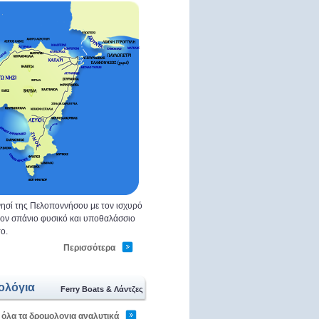
ησί της Πελοποννήσου με τον ισχυρό
 τον σπάνιο φυσικό και υποθαλάσσιο
ο.
Περισσότερα
ολόγια
Ferry Boats & Λάντζες
 όλα τα δρομολογια αναλυτικά