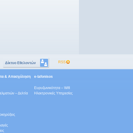
RSS
Δίκτυο Εθελοντών
ητα & Απασχόληση
e-lafonisos
Ευρυζωνικότητα – Wifi
λματιών – Δελτία
Ηλεκτρονικές Υπηρεσίες
οκηρύξεις
λαγές
εις