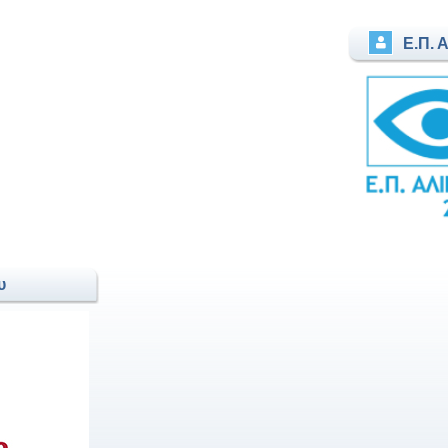
Ε.Π. 
υ