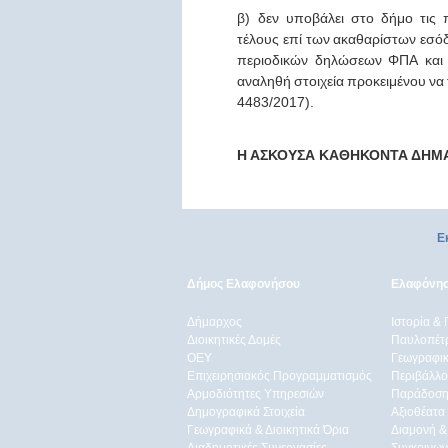
β
)
δεν
υποβάλει
στο
δήμο
τις
τέλους
επί
των
ακαθαρίστων
εσό
περιοδικών
δηλώσεων
ΦΠΑ
και
αναληθή
στοιχεία
προκειμένου
να
4483/2017).
Η ΑΣΚΟΥΣΑ ΚΑΘΗΚΟΝΤΑ ΔΗΜ
Ε
Δήμος Ελαφονήσου
Ελαφόνη
Δήμαρχος
Ιστορία & 
Διοικητικές Δομές
Παυλοπέτ
ΟEΥ
Γεωγραφικ
Επιχειρησιακός Προγραμματισμός
Περιβάλλο
Αρμοδιότητες Υπηρεσιών
Παράδοση
Δημογραφικά Στοιχεία
Αξιοθέατα
Γεωγραφικά & Διοικητικά Όρια
Διαμονή &