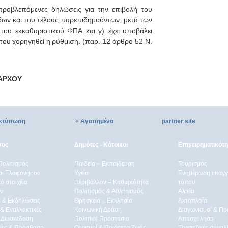
προβλεπόμενες
δηλώσεις
για
την
επιβολή
του
δων
και
του
τέλους
παρεπιδημούντων
,
μετά
των
του
εκκαθαριστικού
ΦΠΑ
και
γ
)
έχει
υποβάλει
του
χορηγηθεί
η
ρύθμιση
. (
παρ
. 12
άρθρο
52
Ν
.
ΑΡΧΟΥ
κτύπωση
+ Αγαπημένα
partner site
σος
Δημότες - Κάτοικοι
Επιχειρηματικότ
Πολιτισμός
Παιδεία – Εκπαίδευση
Τουρισμός
ρι Ελαφονήσου
Υγεία
Ενημέρωση επαγγε
ά στοιχεία
Περιβάλλον – Καθαριότητα
τύπου
ν
Πολιτισμός & Αθλητισμός
Αλιεία
 & Εκδηλώσεις
Θρησκεία – Εκκλησία
Ακτοπλοΐα
 & Eναλλακτικές
Κοινωνική Δράση
Διαγωνισμοί & Πρ
 Διασκέδαση
Πολιτική Προστασία
Απασχόληση