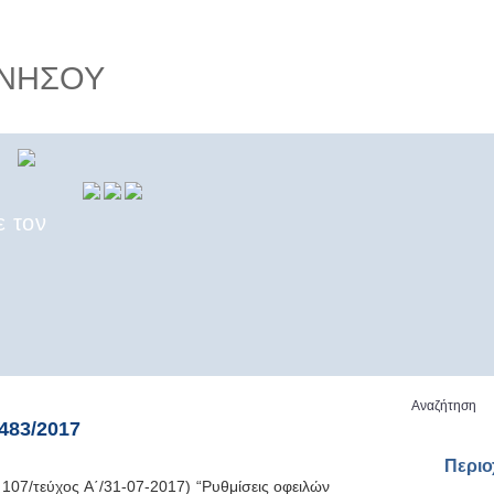
ΝΗΣΟΥ
ε τον
εδίο
Αναζήτηση
483/2017
Περι
107/
τεύχος
Α΄
/31-07-2017)
“Ρυθμίσεις
οφειλών