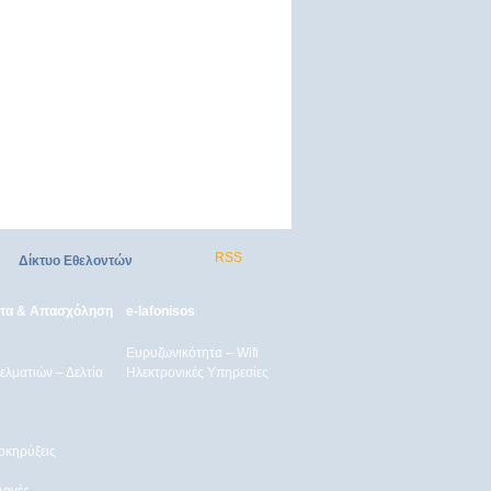
RSS
Δίκτυο Εθελοντών
ητα & Απασχόληση
e-lafonisos
Ευρυζωνικότητα – Wifi
λματιών – Δελτία
Ηλεκτρονικές Υπηρεσίες
οκηρύξεις