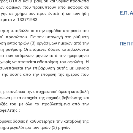
προς
ΟΤΑ
α’
και
β’
βαθμού
και
νομικά
πρόσωπα
ων
οφειλών
που
προκύπτουν
από
εισφορά
σε
Ε.Π. 
γης
σε
χρήμα
των
προς
ένταξη
ή
και
των
ήδη
α
με
το
ν
. 1337/1983.
ίτηση
υποβάλλεται
στην
αρμόδια
υπηρεσία
του
ού
προσώπου
.
Για
την
υπαγωγή
στη
ρύθμιση
όση
εντός
τριών
(3)
εργάσιμων
ημερών
από
την
ΠΕΠ 
τη
ρύθμιση
.
Οι
επόμενες
δόσεις
καταβάλλονται
ρα
των
επόμενων
μηνών
από
την
ημερομηνία
,
χωρίς
να
απαιτείται
ειδοποίηση
του
οφειλέτη
.
Η
συνεπάγεται
την
επιβάρυνση
αυτής
με
μηνιαία
της
δόσης
από
την
επομένη
της
ημέρας
που
ι
,
με
συνέπεια
την
υποχρεωτική
άμεση
καταβολή
φωνα
με
τα
στοιχεία
της
αρχικής
βεβαίωσης
και
αξής
του
με
όλα
τα
προβλεπόμενα
από
την
οφειλέτης
:
όμενες
δόσεις
ή
καθυστερήσει
την
καταβολή
της
στημα
μεγαλύτερο
των
τριών
(3)
μηνών
,