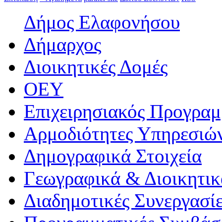
Μοιραστείτε
Δήμος Ελαφονήσου
Δήμαρχος
Διοικητικές Δομές
ΟEΥ
Επιχειρησιακός Προγραμ
Αρμοδιότητες Υπηρεσιώ
Δημογραφικά Στοιχεία
Γεωγραφικά & Διοικητικ
Διαδημοτικές Συνεργασί