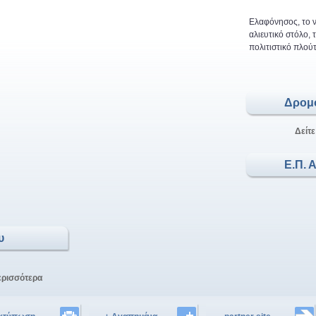
Ελαφόνησος, το ν
αλιευτικό στόλο,
πολιτιστικό πλούτ
Δρομ
Δείτε
Ε.Π. 
υ
ερισσότερα