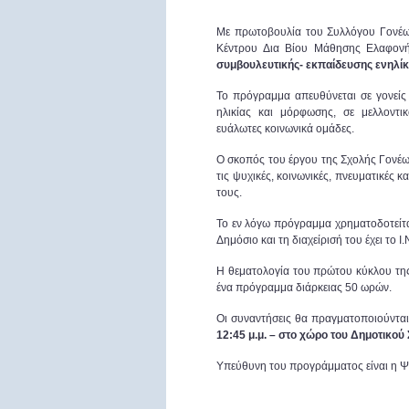
Με πρωτοβουλία του Συλλόγου Γονέω
Κέντρου Δια Βίου Μάθησης Ελαφονή
συμβουλευτικής- εκπαίδευσης ενηλί
Το πρόγραμμα απευθύνεται σε γονείς 
ηλικίας και μόρφωσης, σε μελλοντικο
ευάλωτες κοινωνικά ομάδες.
Ο σκοπός του έργου της Σχολής Γονέων
τις ψυχικές, κοινωνικές, πνευματικές 
τους.
Το εν λόγω πρόγραμμα χρηματοδοτείτα
Δημόσιο και τη διαχείρισή του έχει το Ι
Η θεματολογία του πρώτου κύκλου της
ένα πρόγραμμα διάρκειας 50 ωρών.
Οι συναντήσεις θα πραγματοποιούντα
12:45 μ.μ. – στο χώρο του Δημοτικο
Υπεύθυνη του προγράμματος είναι η Ψ