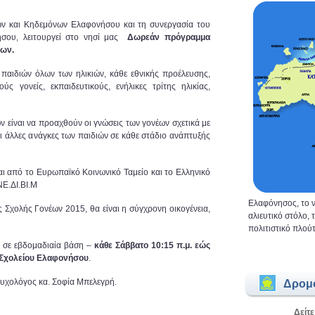
ν και Κηδεμόνων Ελαφονήσου και τη συνεργασία του
σου, λειτουργεί στο νησί μας
Δωρεάν πρόγραμμα
κων.
παιδιών όλων των ηλικιών, κάθε εθνικής προέλευσης,
ύς γονείς, εκπαιδευτικούς, ενήλικες τρίτης ηλικίας,
 είναι να προαχθούν οι γνώσεις των γονέων σχετικά με
και άλλες ανάγκες των παιδιών σε κάθε στάδιο ανάπτυξής
ι από το Ευρωπαϊκό Κοινωνικό Ταμείο και το Ελληνικό
.ΝΕ.ΔΙ.ΒΙ.Μ
Ελαφόνησος, το ν
 Σχολής Γονέων 2015, θα είναι η σύγχρονη οικογένεια,
αλιευτικό στόλο,
πολιτιστικό πλούτ
ι σε εβδομαδιαία βάση –
κάθε Σάββατο 10:15 π.μ. εώς
ύ Σχολείου Ελαφονήσου
.
υχολόγος κα. Σοφία Μπελεγρή.
Δρομ
Δείτε