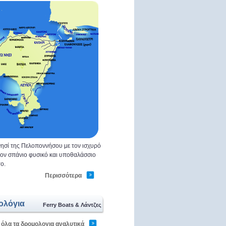
ησί της Πελοποννήσου με τον ισχυρό
 τον σπάνιο φυσικό και υποθαλάσσιο
ο.
Περισσότερα
ολόγια
Ferry Boats & Λάντζες
 όλα τα δρομολογια αναλυτικά