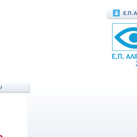
Ε.Π. 
υ