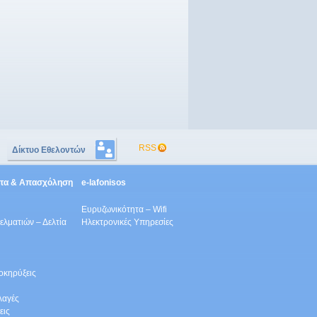
RSS
Δίκτυο Εθελοντών
ητα & Απασχόληση
e-lafonisos
Ευρυζωνικότητα – Wifi
λματιών – Δελτία
Ηλεκτρονικές Υπηρεσίες
οκηρύξεις
λαγές
εις