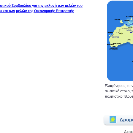
οτικού Συµβουλίου για την
εκλογή των µελών του
υ και των
µελών της Οικονοµικής Επιτροπής
Ελαφόνησος, το ν
αλιευτικό στόλο,
πολιτιστικό πλούτ
Δρομ
Δείτε