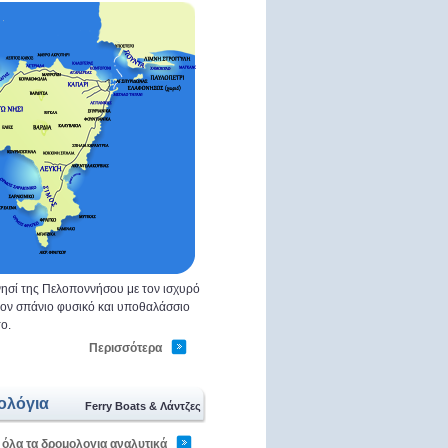
ησί της Πελοποννήσου με τον ισχυρό
 τον σπάνιο φυσικό και υποθαλάσσιο
ο.
Περισσότερα
ολόγια
Ferry Boats & Λάντζες
 όλα τα δρομολογια αναλυτικά