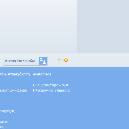
RSS
Δίκτυο Εθελοντών
ητα & Απασχόληση
e-lafonisos
Ευρυζωνικότητα – Wifi
λματιών – Δελτία
Ηλεκτρονικές Υπηρεσίες
οκηρύξεις
λαγές
εις