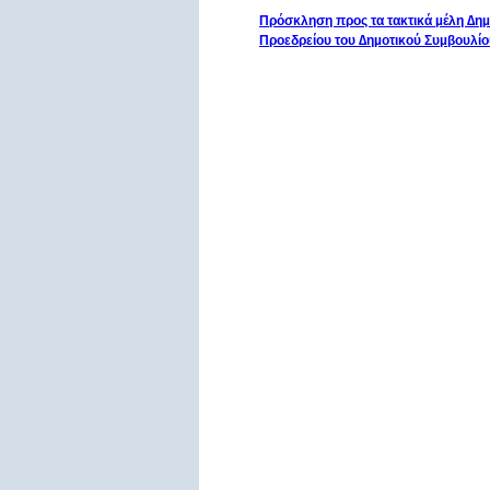
Πρόσκληση προς τα τακτικά µέλη ∆ηµ
Προεδρείου του ∆ηµοτικού Συµβουλίο