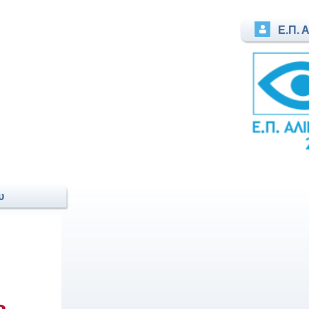
Ε.Π. 
υ