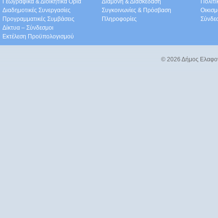
Γεωγραφικά & Διοικητικά Όρια
Διαμονή & Διασκέδαση
Πολιτ
Διαδημοτικές Συνεργασίες
Συγκοινωνίες & Πρόσβαση
Οικισμ
Προγραμματικές Συμβάσεις
Πληροφορίες
Σύνδε
Δίκτυα – Σύνδεσμοι
Εκτέλεση Προϋπολογισμού
© 2026 Δήμος Ελαφο