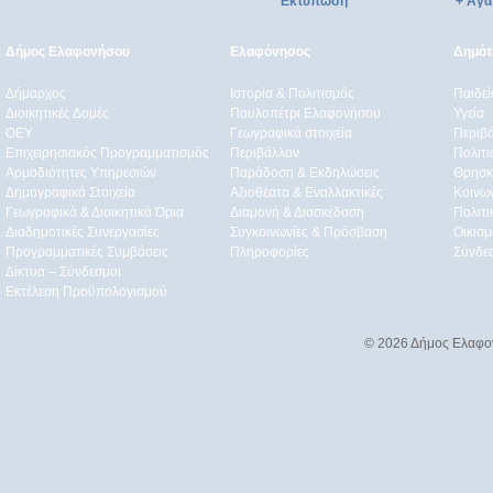
Εκτύπωση
+ Αγα
Δήμος Ελαφονήσου
Ελαφόνησος
Δημότε
Δήμαρχος
Ιστορία & Πολιτισμός
Παιδε
Διοικητικές Δομές
Παυλοπέτρι Ελαφονήσου
Υγεία
ΟEΥ
Γεωγραφικά στοιχεία
Περιβ
Επιχειρησιακός Προγραμματισμός
Περιβάλλον
Πολιτι
Αρμοδιότητες Υπηρεσιών
Παράδοση & Εκδηλώσεις
Θρησκ
Δημογραφικά Στοιχεία
Αξιοθέατα & Eναλλακτικές
Κοινω
Γεωγραφικά & Διοικητικά Όρια
Διαμονή & Διασκέδαση
Πολιτ
Διαδημοτικές Συνεργασίες
Συγκοινωνίες & Πρόσβαση
Οικισμ
Προγραμματικές Συμβάσεις
Πληροφορίες
Σύνδε
Δίκτυα – Σύνδεσμοι
Εκτέλεση Προϋπολογισμού
© 2026 Δήμος Ελαφο