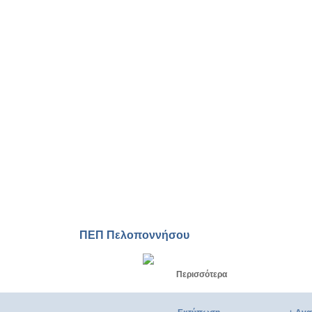
Ελαφόνησος, το μοναδικό νησί
της Πελοποννήσου
Ελαφόνησος, το νησί της
Πελοποννήσου με την
απαράμιλλη φυσική ομορφιά
Στην Ελαφόνησο ζεις τη μοναδική
εμπειρία του απέραντου γαλάζιου
ΠΕΠ Πελοποννήσου
Περισσότερα