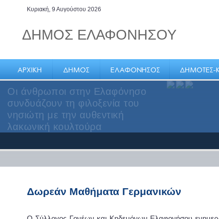
Κυριακή, 9 Αυγούστου 2026
ΔΗΜΟΣ ΕΛΑΦΟΝΗΣΟΥ
Οι άνθρωποι στην Ελαφόνησο
συνδυάζουν τη φιλοξενία του
νησιώτη με την αυθεντική
λακωνική κουλτούρα
Δωρεάν Μαθήματα Γερμανικών
Ο Σύλλογος Γονέων και Κηδεμόνων Ελαφονήσου ενημερώ