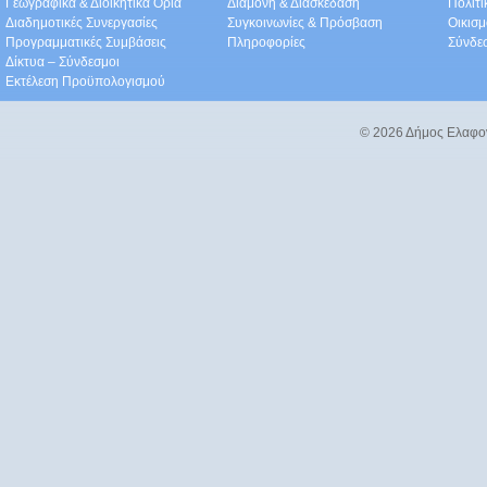
Γεωγραφικά & Διοικητικά Όρια
Διαμονή & Διασκέδαση
Πολιτ
Διαδημοτικές Συνεργασίες
Συγκοινωνίες & Πρόσβαση
Οικισμ
Προγραμματικές Συμβάσεις
Πληροφορίες
Σύνδε
Δίκτυα – Σύνδεσμοι
Εκτέλεση Προϋπολογισμού
© 2026 Δήμος Ελαφο