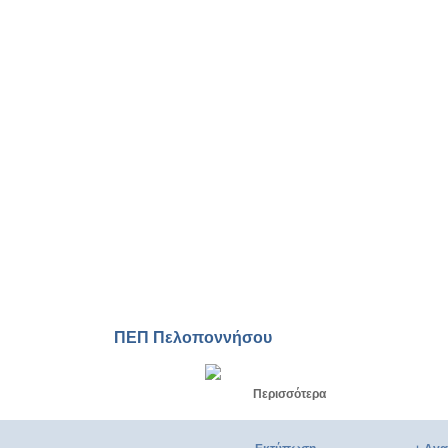
Ελαφόνησος, το νησί της
Πελοποννήσου με την
απαράμιλλη φυσική ομορφιά
Ελαφόνησος, πρόσφορο πεδίο
καινοτόμου μικρομεσαίας
επιχειρηματικότητας
Ελαφόνησος, ένας επενδυτικός
προορισμός εναλλακτικής
ΠΕΠ Πελοποννήσου
δράσης
Περισσότερα