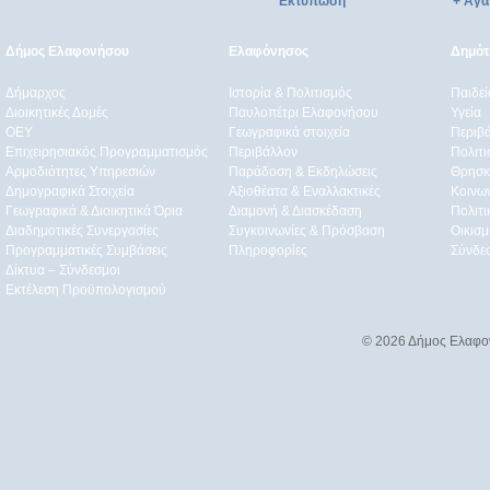
Εκτύπωση
+ Αγα
Δήμος Ελαφονήσου
Ελαφόνησος
Δημότε
Δήμαρχος
Ιστορία & Πολιτισμός
Παιδε
Διοικητικές Δομές
Παυλοπέτρι Ελαφονήσου
Υγεία
ΟEΥ
Γεωγραφικά στοιχεία
Περιβ
Επιχειρησιακός Προγραμματισμός
Περιβάλλον
Πολιτι
Αρμοδιότητες Υπηρεσιών
Παράδοση & Εκδηλώσεις
Θρησκ
Δημογραφικά Στοιχεία
Αξιοθέατα & Eναλλακτικές
Κοινω
Γεωγραφικά & Διοικητικά Όρια
Διαμονή & Διασκέδαση
Πολιτ
Διαδημοτικές Συνεργασίες
Συγκοινωνίες & Πρόσβαση
Οικισμ
Προγραμματικές Συμβάσεις
Πληροφορίες
Σύνδε
Δίκτυα – Σύνδεσμοι
Εκτέλεση Προϋπολογισμού
© 2026 Δήμος Ελαφο