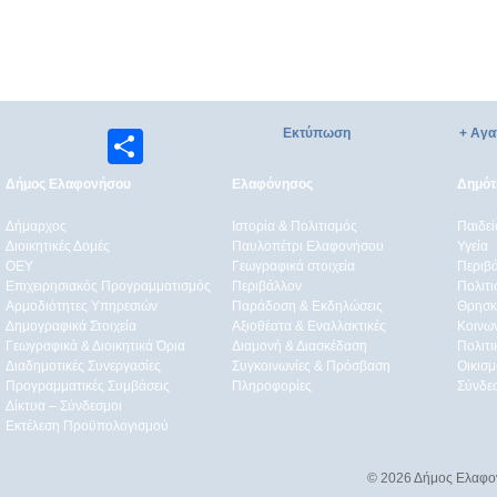
Εκτύπωση
+ Αγα
Μοιραστείτε
Δήμος Ελαφονήσου
Ελαφόνησος
Δημότε
Δήμαρχος
Ιστορία & Πολιτισμός
Παιδε
Διοικητικές Δομές
Παυλοπέτρι Ελαφονήσου
Υγεία
ΟEΥ
Γεωγραφικά στοιχεία
Περιβ
Επιχειρησιακός Προγραμματισμός
Περιβάλλον
Πολιτι
Αρμοδιότητες Υπηρεσιών
Παράδοση & Εκδηλώσεις
Θρησκ
Δημογραφικά Στοιχεία
Αξιοθέατα & Eναλλακτικές
Κοινω
Γεωγραφικά & Διοικητικά Όρια
Διαμονή & Διασκέδαση
Πολιτ
Διαδημοτικές Συνεργασίες
Συγκοινωνίες & Πρόσβαση
Οικισμ
Προγραμματικές Συμβάσεις
Πληροφορίες
Σύνδε
Δίκτυα – Σύνδεσμοι
Εκτέλεση Προϋπολογισμού
© 2026 Δήμος Ελαφο