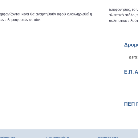
Ελαφόνησος, το ν
 εμφανίζονται κενά θα αναρτηθούν αφού ολοκληρωθεί η
αλιευτικό στόλο,
 των πληροφοριών αυτών.
πολιτιστικό πλούτ
Δρομ
Δείτε
Ε.Π. 
ΠΕΠ 