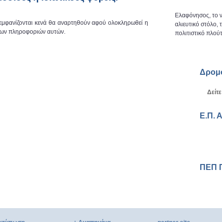
Ελαφόνησος, το ν
 εμφανίζονται κενά θα αναρτηθούν αφού ολοκληρωθεί η
αλιευτικό στόλο,
 των πληροφοριών αυτών.
πολιτιστικό πλούτ
Δρομ
Δείτε
Ε.Π. 
ΠΕΠ 