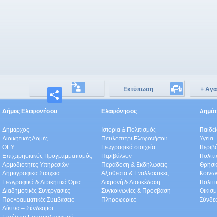
Εκτύπωση
+ Αγα
Μοιραστείτε
Δήμος Ελαφονήσου
Ελαφόνησος
Δημότε
Δήμαρχος
Ιστορία & Πολιτισμός
Παιδε
Διοικητικές Δομές
Παυλοπέτρι Ελαφονήσου
Υγεία
ΟEΥ
Γεωγραφικά στοιχεία
Περιβ
Επιχειρησιακός Προγραμματισμός
Περιβάλλον
Πολιτι
Αρμοδιότητες Υπηρεσιών
Παράδοση & Εκδηλώσεις
Θρησκ
Δημογραφικά Στοιχεία
Αξιοθέατα & Eναλλακτικές
Κοινω
Γεωγραφικά & Διοικητικά Όρια
Διαμονή & Διασκέδαση
Πολιτ
Διαδημοτικές Συνεργασίες
Συγκοινωνίες & Πρόσβαση
Οικισμ
Προγραμματικές Συμβάσεις
Πληροφορίες
Σύνδε
Δίκτυα – Σύνδεσμοι