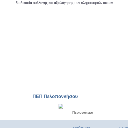
διαδικασία συλλογής και αξιολόγησης των πληροφοριών αυτών.
Στην Ελαφόνησο ζεις τη μοναδική
εμπειρία του απέραντου γαλάζιου
Ελαφόνησος, το μοναδικό νησί
της Πελοποννήσου
Οι άνθρωποι στην Ελαφόνησο
συνδυάζουν τη φιλοξενία του
ΠΕΠ Πελοποννήσου
νησιώτη με την αυθεντική
λακωνική κουλτούρα
Περισσότερα