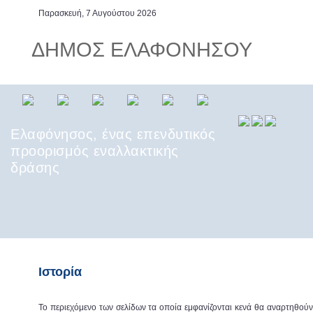
Παρασκευή, 7 Αυγούστου 2026
ΔΗΜΟΣ ΕΛΑΦΟΝΗΣΟΥ
Ελαφόνησος, ένας επενδυτικός
προορισμός εναλλακτικής
δράσης
Ελαφόνησος, τουριστικός
προορισμός με πρωτοφανείς
δείκτες επισκεψιμότητας
Ιστορία
Το περιεχόμενο των σελίδων τα οποία εμφανίζονται κενά θα αναρτηθού