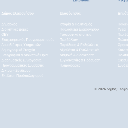
Εκτύπωση
+ Αγα
Δήμος Ελαφονήσου
Ελαφόνησος
Δημότε
Δήμαρχος
Ιστορία & Πολιτισμός
Παιδε
Διοικητικές Δομές
Παυλοπέτρι Ελαφονήσου
Υγεία
ΟEΥ
Γεωγραφικά στοιχεία
Περιβ
Επιχειρησιακός Προγραμματισμός
Περιβάλλον
Πολιτι
Αρμοδιότητες Υπηρεσιών
Παράδοση & Εκδηλώσεις
Θρησκ
Δημογραφικά Στοιχεία
Αξιοθέατα & Eναλλακτικές
Κοινω
Γεωγραφικά & Διοικητικά Όρια
Διαμονή & Διασκέδαση
Πολιτ
Διαδημοτικές Συνεργασίες
Συγκοινωνίες & Πρόσβαση
Οικισμ
Προγραμματικές Συμβάσεις
Πληροφορίες
Σύνδε
Δίκτυα – Σύνδεσμοι
Εκτέλεση Προϋπολογισμού
© 2026 Δήμος Ελαφο