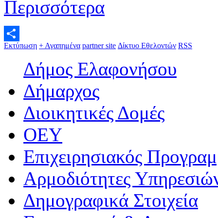
Περισσότερα
Εκτύπωση
+ Αγαπημένα
partner site
Δίκτυο Εθελοντών
RSS
Μοιραστείτε
Δήμος Ελαφονήσου
Δήμαρχος
Διοικητικές Δομές
ΟEΥ
Επιχειρησιακός Προγραμ
Αρμοδιότητες Υπηρεσιώ
Δημογραφικά Στοιχεία