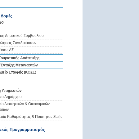
ς Δομές
χοι
ση Δημοτικού Συμβουλίου
λήσεις Συνεδριάσεων
σεις ΔΣ
Τουριστικής Ανάπτυξης
 Ένταξης Μεταναστών
ημείο Επαφής (ΚΟΣΕ)
η Υπηρεσιών
ίο Δημάρχου
ίο Διοικητικών & Οικονομικών
εσιών
σία Καθαριότητας & Ποιότητας Ζωής
ιακός Προγραμματισμός