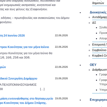
ρά από ενέργειες κοινωνικού, πολιτιστικού και
δημοτών
ί ενημερωτικές εκστρατείες, κινητοποιεί και
 νησί
έπτες και τους φίλους της Ελαφονήσου.
Διοικητικέ
Αντιδήμαρ
ς ειδήσεις – πρωτοβουλίες και ανακοινώσεις του Δήμου
αφονήσου.
ΔΣ
Σύνθε
Προσκ
τη 24 Ιουνίου 2026
22.06.2026
Αποφά
τικός
Επιτροπή 
μός
τρου Κοινότητας για τον μήνα Ιούνιο
22.06.2026
Συμβούλιο
ντρου Κοινότητας για τον μήνα Ιούνιο θα
Κομβικό Σ
/6, 16/6, 25/6 και 30/6.
ΟEΥ
ορών
22.06.2026
Διάρθρωσ
φος
Γραφε
δικού Συνεργάτη Δημάρχου
15.06.2026
Γραφε
Υπηρ
ΙΑ ΠΕΛΟΠΟΝΝΗΣΟΥΔΗΜΟΣ
: 27340-61238 […]
Υπηρε
άση ενσυναίσθησης στο Νηπιαγωγείο
19.05.2026
Επιχειρησ
ρο Κοινότητας του Δήμου Σπάρτης.