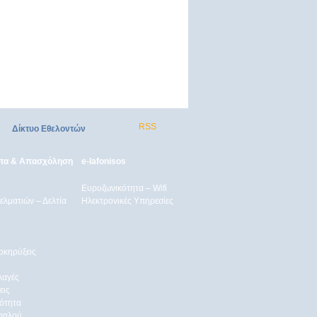
RSS
Δίκτυο Εθελοντών
ητα & Απασχόληση
e-lafonisos
Ευρυζωνικότητα – Wifi
λματιών – Δελτία
Ηλεκτρονικές Υπηρεσίες
οκηρύξεις
λαγές
εις
ότητα
γιαλού