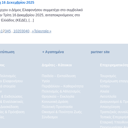
η 16 Δεκεμβρίου 2025
χου ο Δήμος Ελαφονήσου συμμετέχει στο συμβολικό
ην Τρίτη 16 Δεκεμβρίου 2025, ανταποκρινόμενος στο
 Ελλάδος (ΚΕΔΕ), […]
«
1
2
3
4
5
...
10
20
30
40
...
»
Τελευταία »
κτύπωση
+ Αγαπημένα
partner site
σος
Δημότες - Κάτοικοι
Επιχειρηματικότ
Πολιτισμός
Παιδεία – Εκπαίδευση
Τουρισμός
ρι Ελαφονήσου
Υγεία
Ενημέρωση επαγγε
ά στοιχεία
Περιβάλλον – Καθαριότητα
τύπου
ν
Πολιτισμός & Αθλητισμός
Αλιεία
 & Εκδηλώσεις
Θρησκεία – Εκκλησία
Ακτοπλοΐα
 & Eναλλακτικές
Κοινωνική Δράση
Διαγωνισμοί & Πρ
 Διασκέδαση
Πολιτική Προστασία
Απασχόληση
ίες & Πρόσβαση
Οικισμοί & Ποιότητα Ζωής
Τραπεζικές συναλ
ίες
Σύνδεσμοι
Τοπικές Επιχειρήσ
Εταιρική Υπευθυν
Παραχωρήσεις Αι