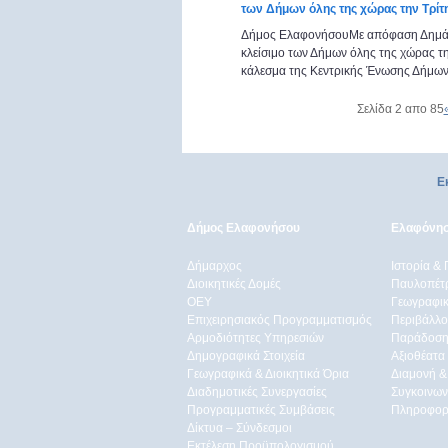
των Δήμων όλης της χώρας την Τρίτ
Δήμος ΕλαφονήσουΜε απόφαση Δημάρ
κλείσιμο των Δήμων όλης της χώρας τ
κάλεσμα της Κεντρικής Ένωσης Δήμων
Σελίδα 2 απο 85
Ε
Δήμος Ελαφονήσου
Ελαφόνη
Δήμαρχος
Ιστορία & 
Διοικητικές Δομές
Παυλοπέτ
ΟEΥ
Γεωγραφικ
Επιχειρησιακός Προγραμματισμός
Περιβάλλο
Αρμοδιότητες Υπηρεσιών
Παράδοση
Δημογραφικά Στοιχεία
Αξιοθέατα
Γεωγραφικά & Διοικητικά Όρια
Διαμονή &
Διαδημοτικές Συνεργασίες
Συγκοινων
Προγραμματικές Συμβάσεις
Πληροφορ
Δίκτυα – Σύνδεσμοι
Εκτέλεση Προϋπολογισμού