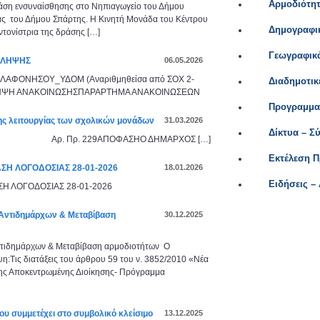
Αρμοδιότη
 ενσυναίσθησης στο Νηπιαγωγείο του Δήμου
ς του Δήμου Σπάρτης. Η Κινητή Μονάδα του Κέντρου
Δημογραφικ
ντονίστρια της δράσης […]
Γεωγραφικά
ΣΛΗΨΗΣ
06.05.2026
ΑΦΟΝΗΣΟΥ_ΥΔΟΜ (Αναριθμηθείσα από ΣΟΧ 2-
Διαδημοτικ
ΛΗΨΗ ΑΝΑΚΟΙΝΩΣΗΣΠΑΡΑΡΤΗΜΑ ΑΝΑΚΟΙΝΩΣΕΩΝ
Προγραμματ
ς λειτουργίας των σχολικών μονάδων
31.03.2026
Δίκτυα – Σ
Αρ. Πρ. 229ΑΠΟΦΑΣΗΟ ΔΗΜΑΡΧΟΣ […]
Εκτέλεση 
ΣΗ ΛΟΓΟΔΟΣΙΑΣ 28-01-2026
18.01.2026
Ειδήσεις –
Η ΛΟΓΟΔΟΣΙΑΣ 28-01-2026
 Αντιδημάρχων & Μεταβίβαση
30.12.2025
ντιδημάρχων & Μεταβίβαση αρμοδιοτήτων Ο
ις διατάξεις του άρθρου 59 του ν. 3852/2010 «Νέα
 της Αποκεντρωμένης Διοίκησης- Πρόγραμμα
υ συμμετέχει στο συμβολικό κλείσιμο
13.12.2025