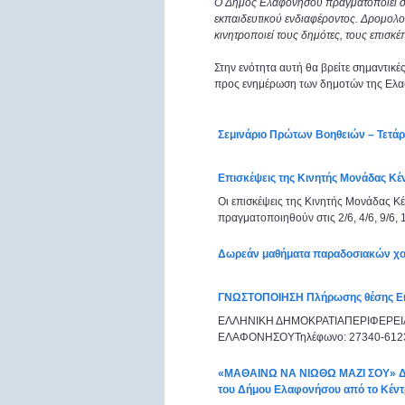
Ο Δήμος Ελαφονήσου πραγματοποιεί σει
εκπαιδευτικού ενδιαφέροντος. Δρομολογε
Ελαφόνησος, το μοναδικό
κινητροποιεί τους δημότες, τους επισκ
της Πελοποννήσου
Στην ενότητα αυτή θα βρείτε σημαντικέ
προς ενημέρωση των δημοτών της Ελ
Σεμινάριο Πρώτων Βοηθειών – Τετάρ
Ελαφόνησος, ένας τουρισ
και επενδυτικός προορισ
Επισκέψεις της Κινητής Μονάδας Κέν
Οι επισκέψεις της Κινητής Μονάδας Κέ
πραγματοποιηθούν στις 2/6, 4/6, 9/6, 11
Δωρεάν μαθήματα παραδοσιακών χ
Ελαφόνησος, ένας όμορ
ΓΝΩΣΤΟΠΟΙΗΣΗ Πλήρωσης θέσης Ει
τόπος μόνιμης κατοικίας
ΕΛΛΗΝΙΚΗ ΔΗΜΟΚΡΑΤΙΑΠΕΡΙΦΕΡΕ
ΕΛΑΦΟΝΗΣΟΥΤηλέφωνο
«ΜΑΘΑΙΝΩ ΝΑ ΝΙΩΘΩ ΜΑΖΙ ΣΟΥ» Δρ
του Δήμου Ελαφονήσου από το Κέντ