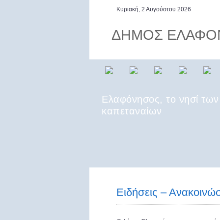
Κυριακή, 2 Αυγούστου 2026
ΔΗΜΟΣ ΕΛΑΦΟ
Ελαφόνησος, το νησί των
καπεταναίων
Η Ελαφόνησος βρίσκεται σ
κομβικό γεωγραφικά σημεί
νοτιοανατολικό άκρο της
Ειδήσεις – Ανακοινώσ
Πελοποννήσου