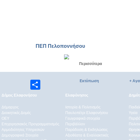
ΠΕΠ Πελοποννήσου
Περισσότερα
Εκτύπωση
+ Αγα
Μοιραστείτε
Δήμος Ελαφονήσου
Ελαφόνησος
Δημότε
Δήμαρχος
Ιστορία & Πολιτισμός
Παιδε
Διοικητικές Δομές
Παυλοπέτρι Ελαφονήσου
Υγεία
ΟEΥ
Γεωγραφικά στοιχεία
Περιβ
Επιχειρησιακός Προγραμματισμός
Περιβάλλον
Πολιτι
Αρμοδιότητες Υπηρεσιών
Παράδοση & Εκδηλώσεις
Θρησκ
Δημογραφικά Στοιχεία
Αξιοθέατα & Eναλλακτικές
Κοινω