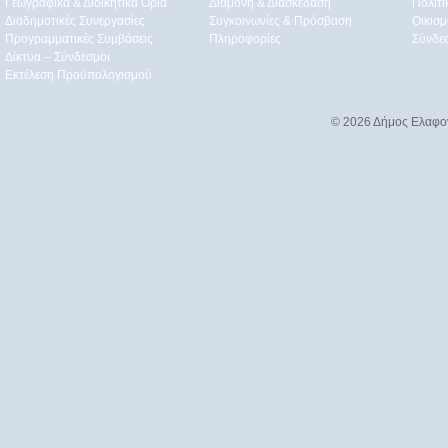
Γεωγραφικά & Διοικητικά Όρια
Διαμονή & Διασκέδαση
Πολιτ
Διαδημοτικές Συνεργασίες
Συγκοινωνίες & Πρόσβαση
Οικισμ
Προγραμματικές Συμβάσεις
Πληροφορίες
Σύνδε
Δίκτυα – Σύνδεσμοι
Εκτέλεση Προϋπολογισμού
© 2026 Δήμος Ελαφο