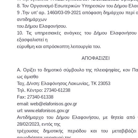
8. Τον Οργανισμό Εσωτερικών Υπηρεσιών του Δήμου Ελα
9 .Την υπ’ αρ. 1460/03-09-2021 απόφαση δημάρχου περί 
αντιδημάρχων
του Δήμου Ελαφονήσου.
10. Τις υπηρεσιακές ανάγκες του Δήμου Ελαφονήσου
εξασφαλιστεί η
εύρυθμη και απρόσκοπτη λειτουργία του.
ΑΠΟΦΑΣΙΖΕΙ
Α. Ορίζει το δημοτικό σύμβουλο της πλειοψηφίας, κον Π
ως άμισθο
Ταχ. Δ/νση: Ελαφόνησος Λακωνίας, TK 23053
Τηλ. Κέντρο: 27340-61238
Fax: 27340-61338
email: web@elafonisos.gov.gr
url: www.elafonisos.gov.gr
Αντιδήμαρχο του Δήμου Ελαφονήσου, με θητεία από 0
28/02/2023, εντός της
τρέχουσας δημοτικής περιόδου και του μεταβιβάζε
αρμοδιότητα χειρισμού της