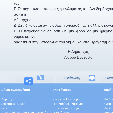
του.
Γ. Σε περίπτωση απουσίας ή κωλύματος του Αντιδημάρχου,
ασκεί η
Δήμαρχος.
Δ. Δεν δικαιούται αντιμισθίας ή οποιασδήποτε άλλης οικον
Ε. Η παρούσα να δημοσιευθεί μία φορά σε μία ημερήσ
νομού και να
αναρτηθεί στην ιστοσελίδα του Δήμου και στο Πρόγραμμα 
Η Δήμαρχος
Λιάρου Ευσταθία
Εκτύπωση
+ Αγα
Μοιραστείτε
Δήμος Ελαφονήσου
Ελαφόνησος
Δημότε
Δήμαρχος
Ιστορία & Πολιτισμός
Παιδε
Διοικητικές Δομές
Παυλοπέτρι Ελαφονήσου
Υγεία
ΟEΥ
Γεωγραφικά στοιχεία
Περιβ