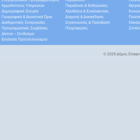
Επιχειρησιακός Προγραμματισμός
Περιβάλλον
Πολιτι
Αρμοδιότητες Υπηρεσιών
Παράδοση & Εκδηλώσεις
Θρησκ
Δημογραφικά Στοιχεία
Αξιοθέατα & Eναλλακτικές
Κοινω
Γεωγραφικά & Διοικητικά Όρια
Διαμονή & Διασκέδαση
Πολιτ
Διαδημοτικές Συνεργασίες
Συγκοινωνίες & Πρόσβαση
Οικισμ
Προγραμματικές Συμβάσεις
Πληροφορίες
Σύνδε
Δίκτυα – Σύνδεσμοι
Εκτέλεση Προϋπολογισμού
© 2026 Δήμος Ελαφο