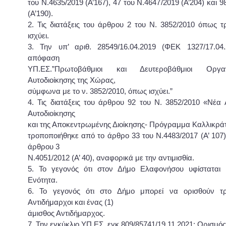
του Ν.4635/2019 (Α’167), 47 του Ν.4647/2019 (Α’204) και 9
(Α’190).
2. Τις διατάξεις του άρθρου 2 του Ν. 3852/2010 όπως τ
ισχύει.
3. Την υπ’ αριθ. 28549/16.04.2019 (ΦΕΚ 1327/17.04.
απόφαση
ΥΠ.ΕΣ.”Πρωτοβάθμιοι και Δευτεροβάθμιοι Οργα
Αυτοδιοίκησης της Χώρας,
σύμφωνα με το ν. 3852/2010, όπως ισχύει.”
4. Τις διατάξεις του άρθρου 92 του Ν. 3852/2010 «Νέα 
Αυτοδιοίκησης
και της Αποκεντρωμένης Διοίκησης- Πρόγραμμα Καλλικράτη
τροποποιήθηκε από το άρθρο 33 του Ν.4483/2017 (Α’ 107) 
άρθρου 3
Ν.4051/2012 (Α’ 40), αναφορικά με την αντιμισθία.
5. Το γεγονός ότι στον Δήμο Ελαφονήσου υφίσταται μ
Ενότητα.
6. Το γεγονός ότι στο Δήμο μπορεί να ορισθούν τρε
Αντιδήμαρχοι και ένας (1)
άμισθος Αντιδήμαρχος.
7. Την εγκύκλιο ΥΠ.ΕΣ. εγκ.809/85741/19.11.2021: Ορισμό