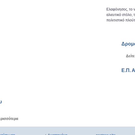
Ελαφόνησος, το ν
αλιευτικό στόλο,
πολιτιστικό πλούτ
Δρομ
Δείτε
Ε.Π. 
υ
ερισσότερα