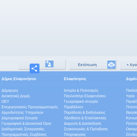
Εκτύπωση
+ Αγα
Μοιραστείτε
Δήμος Ελαφονήσου
Ελαφόνησος
Δημότε
Δήμαρχος
Ιστορία & Πολιτισμός
Παιδε
Διοικητικές Δομές
Παυλοπέτρι Ελαφονήσου
Υγεία
ΟEΥ
Γεωγραφικά στοιχεία
Περιβ
Επιχειρησιακός Προγραμματισμός
Περιβάλλον
Πολιτι
Αρμοδιότητες Υπηρεσιών
Παράδοση & Εκδηλώσεις
Θρησκ
Δημογραφικά Στοιχεία
Αξιοθέατα & Eναλλακτικές
Κοινω
Γεωγραφικά & Διοικητικά Όρια
Διαμονή & Διασκέδαση
Πολιτ
Διαδημοτικές Συνεργασίες
Συγκοινωνίες & Πρόσβαση
Οικισμ
Προγραμματικές Συμβάσεις
Πληροφορίες
Σύνδε