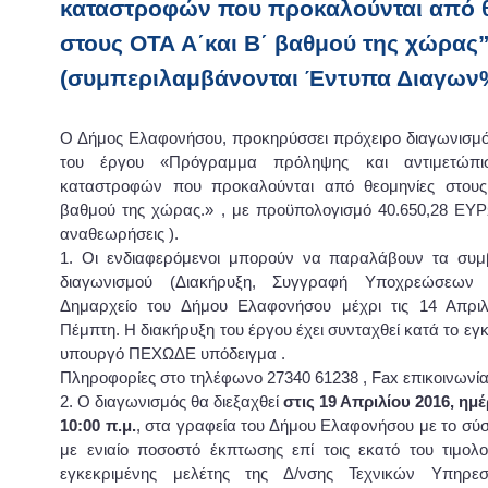
καταστροφών που προκαλούνται από 
στους ΟΤΑ Α΄και Β΄ βαθμού της χώρας
(συμπεριλαμβάνονται Έντυπα Διαγω
Ο Δήμος Ελαφονήσου, προκηρύσσει πρόχειρο διαγωνισμό
του έργου «Πρόγραμμα πρόληψης και αντιμετώπι
καταστροφών που προκαλούνται από θεομηνίες στους 
βαθμού της χώρας.» , με προϋπολογισμό 40.650,28 ΕΥΡ
αναθεωρήσεις ).
1. Οι ενδιαφερόμενοι μπορούν να παραλάβουν τα συμβ
διαγωνισμού (Διακήρυξη, Συγγραφή Υποχρεώσεων 
Δημαρχείο του Δήμου Ελαφονήσου μέχρι τις 14 Απριλ
Πέμπτη. Η διακήρυξη του έργου έχει συνταχθεί κατά το εγ
υπουργό ΠΕΧΩΔΕ υπόδειγμα .
Πληροφορίες στο τηλέφωνο 27340 61238 , Fax επικοινωνί
2. Ο διαγωνισμός θα διεξαχθεί
στις 19 Απριλίου 2016, ημ
10:00 π.μ.
, στα γραφεία του Δήμου Ελαφονήσου με το σ
με ενιαίο ποσοστό έκπτωσης επί τοις εκατό του τιμολο
εγκεκριμένης μελέτης της Δ/νσης Τεχνικών Υπηρε