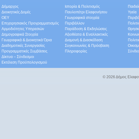
Δήμαρχος
Ιστορία & Πολιτισμός
Παιδε
Διοικητικές Δομές
Παυλοπέτρι Ελαφονήσου
Υγεία
ΟEΥ
Γεωγραφικά στοιχεία
Περιβ
Επιχειρησιακός Προγραμματισμός
Περιβάλλον
Πολιτι
Αρμοδιότητες Υπηρεσιών
Παράδοση & Εκδηλώσεις
Θρησκ
Δημογραφικά Στοιχεία
Αξιοθέατα & Eναλλακτικές
Κοινω
Γεωγραφικά & Διοικητικά Όρια
Διαμονή & Διασκέδαση
Πολιτ
Διαδημοτικές Συνεργασίες
Συγκοινωνίες & Πρόσβαση
Οικισμ
Προγραμματικές Συμβάσεις
Πληροφορίες
Σύνδε
Δίκτυα – Σύνδεσμοι
Εκτέλεση Προϋπολογισμού
© 2026 Δήμος Ελαφο