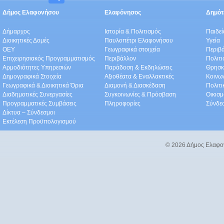
Δήμος Ελαφονήσου
Ελαφόνησος
Δημότε
Δήμαρχος
Ιστορία & Πολιτισμός
Παιδε
Διοικητικές Δομές
Παυλοπέτρι Ελαφονήσου
Υγεία
ΟEΥ
Γεωγραφικά στοιχεία
Περιβ
Επιχειρησιακός Προγραμματισμός
Περιβάλλον
Πολιτι
Αρμοδιότητες Υπηρεσιών
Παράδοση & Εκδηλώσεις
Θρησκ
Δημογραφικά Στοιχεία
Αξιοθέατα & Eναλλακτικές
Κοινω
Γεωγραφικά & Διοικητικά Όρια
Διαμονή & Διασκέδαση
Πολιτ
Διαδημοτικές Συνεργασίες
Συγκοινωνίες & Πρόσβαση
Οικισμ
Προγραμματικές Συμβάσεις
Πληροφορίες
Σύνδε
Δίκτυα – Σύνδεσμοι
Εκτέλεση Προϋπολογισμού
© 2026 Δήμος Ελαφο