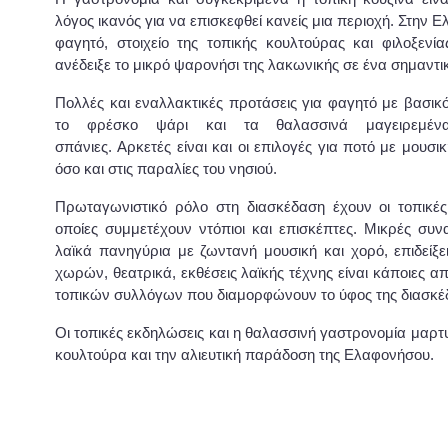
λόγος ικανός για να επισκεφθεί κανείς μια περιοχή. Στην 
Ελαφόνησος, το μοναδικό νησί
φαγητό, στοιχείο της τοπικής κουλτούρας και φιλοξενία
της Πελοποννήσου
ανέδειξε το μικρό ψαρονήσι της λακωνικής σε ένα σημαντι
Πολλές και εναλλακτικές προτάσεις για φαγητό με βασικ
το φρέσκο ψάρι και τα θαλασσινά μαγειρεμέν
σπάνιες. Αρκετές είναι και οι επιλογές για ποτό με μουσικ
Ελαφόνησος, τουριστικός
όσο και στις παραλίες του νησιού.
προορισμός με πρωτοφανείς
Πρωταγωνιστικό ρόλο στη διασκέδαση έχουν οι τοπικές
δείκτες επισκεψιμότητας
οποίες συμμετέχουν ντόπιοι και επισκέπτες. Μικρές συν
λαϊκά πανηγύρια με ζωντανή μουσική και χορό, επιδείξ
χωρών, θεατρικά, εκθέσεις λαϊκής τέχνης είναι κάποιες απ
τοπικών συλλόγων που διαμορφώνουν το ύφος της διασκέδ
Η Ελαφόνησος, το νησί με τον
Οι τοπικές εκδηλώσεις και η θαλασσινή γαστρονομία μαρτ
ισχυρό αλιευτικό στόλο
κουλτούρα και την αλιευτική παράδοση της Ελαφονήσου.