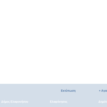
Εκτύπωση
+ Αγα
Δήμος Ελαφονήσου
Ελαφόνησος
Δημότε