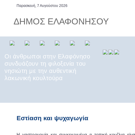
Παρασκευή, 7 Αυγούστου 2026
ΔΗΜΟΣ ΕΛΑΦΟΝΗΣΟΥ
Οι άνθρωποι στην Ελαφόνησο
συνδυάζουν τη φιλοξενία του
νησιώτη με την αυθεντική
λακωνική κουλτούρα
Παυλοπέτρι Ελαφονήσου, ένα
από τα αρχαιότερα τον κόσμο
υποθαλάσσια μνημεία
Εστίαση και ψυχαγωγία
Η γαστρονομία και συγκεκριμένα η τοπική κουζίνα είνα