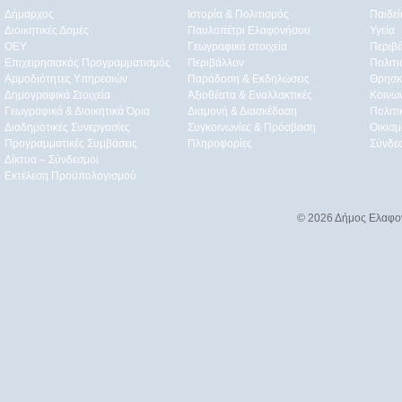
Δήμαρχος
Ιστορία & Πολιτισμός
Παιδε
Διοικητικές Δομές
Παυλοπέτρι Ελαφονήσου
Υγεία
ΟEΥ
Γεωγραφικά στοιχεία
Περιβ
Επιχειρησιακός Προγραμματισμός
Περιβάλλον
Πολιτι
Αρμοδιότητες Υπηρεσιών
Παράδοση & Εκδηλώσεις
Θρησκ
Δημογραφικά Στοιχεία
Αξιοθέατα & Eναλλακτικές
Κοινω
Γεωγραφικά & Διοικητικά Όρια
Διαμονή & Διασκέδαση
Πολιτ
Διαδημοτικές Συνεργασίες
Συγκοινωνίες & Πρόσβαση
Οικισμ
Προγραμματικές Συμβάσεις
Πληροφορίες
Σύνδε
Δίκτυα – Σύνδεσμοι
Εκτέλεση Προϋπολογισμού
© 2026 Δήμος Ελαφο