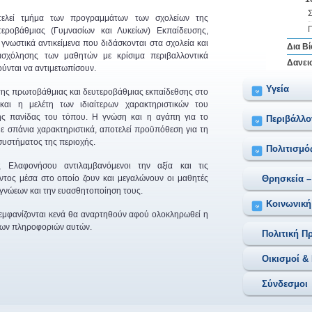
τελεί τμήμα των προγραμμάτων των σχολείων της
εροβάθμιας (Γυμνασίων και Λυκείων) Εκπαίδευσης,
γνωστικά αντικείμενα που διδάσκονται στα σχολεία και
Δια Β
ασχόλησης των μαθητών με κρίσιμα περιβαλλοντικά
Δανει
ούνται να αντιμετωπίσουν.
Υγεία
 της πρωτοβάθμιας και δευτεροβάθμιας εκπαίδεθσης στο
αι η μελέτη των ιδιαίτερων χαρακτηριστικών του
της πανίδας του τόπου. Η γνώση και η αγάπη για το
Περιβάλλο
 με σπάνια χαρακτηριστικά, αποτελεί προϋπόθεση για τη
συστήματος της περιοχής.
Πολιτισμό
ς Ελαφονήσου αντιλαμβανόμενοι την αξία και τις
οντος μέσα στο οποίο ζουν και μεγαλώνουν οι μαθητές
Θρησκεία –
 γνώεων και την ευασθητοποίηση τους.
Κοινωνικ
 εμφανίζονται κενά θα αναρτηθούν αφού ολοκληρωθεί η
 των πληροφοριών αυτών.
Πολιτική Π
Οικισμοί &
Σύνδεσμοι