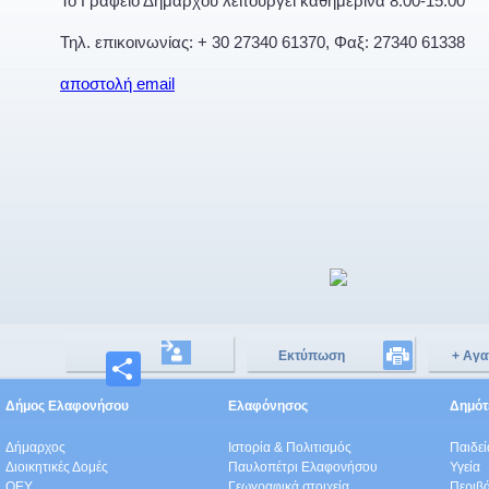
Το Γραφείο Δημάρχου λειτουργεί καθημερινά 8:00-15:00
Τηλ. επικοινωνίας: + 30 27340 61370, Φαξ: 27340 61338
αποστολή email
Εκτύπωση
+ Αγα
Μοιραστείτε
Δήμος Ελαφονήσου
Ελαφόνησος
Δημότε
Δήμαρχος
Ιστορία & Πολιτισμός
Παιδε
Διοικητικές Δομές
Παυλοπέτρι Ελαφονήσου
Υγεία
ΟEΥ
Γεωγραφικά στοιχεία
Περιβ