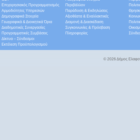
Επιχειρησιακός Προγραμματισμός
Περιβάλλον
Πολιτι
Αρμοδιότητες Υπηρεσιών
Παράδοση & Εκδηλώσεις
Θρησκ
Δημογραφικά Στοιχεία
Αξιοθέατα & Eναλλακτικές
Κοινω
Γεωγραφικά & Διοικητικά Όρια
Διαμονή & Διασκέδαση
Πολιτ
Διαδημοτικές Συνεργασίες
Συγκοινωνίες & Πρόσβαση
Οικισμ
Προγραμματικές Συμβάσεις
Πληροφορίες
Σύνδε
Δίκτυα – Σύνδεσμοι
Εκτέλεση Προϋπολογισμού
© 2026 Δήμος Ελαφο