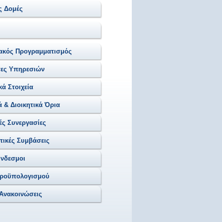
ς Δομές
ιακός Προγραμματισμός
τες Υπηρεσιών
ά Στοιχεία
 & Διοικητικά Όρια
ές Συνεργασίες
ικές Συμβάσεις
ύνδεσμοι
Προϋπολογισμού
 Ανακοινώσεις