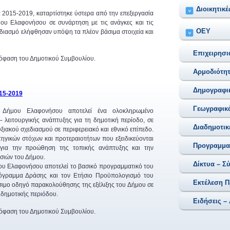
Διοικητικέ
ία 2015-2019, καταρτίστηκε ύστερα από την επεξεργασία
ου Eλαφονήσου σε συνάρτηση με τις ανάγκες και τις
ΟEΥ
εδιασμό ελήφθησαν υπόψη τα πλέον βάσιμα στοιχεία και
Επιχειρησ
πόφαση του Δημοτικού Συμβουλίου.
Αρμοδιότη
Δημογραφικ
15-2019
Γεωγραφικά
 Δήμου Ελαφονήσου αποτελεί ένα ολοκληρωμένο
 λειτουργικής ανάπτυξης για τη δημοτική περίοδο, σε
Διαδημοτικ
ξιακού σχεδιασμού σε περιφερειακό και εθνικό επίπεδο.
ατηγικών στόχων και προτεραιοτήτων που εξειδικεύονται
Προγραμματ
, για την προώθηση της τοπικής ανάπτυξης και την
σιών του Δήμου.
Δίκτυα – Σ
ου Ελαφονήσου αποτελεί το βασικό προγραμματικό του
Πρόγραμμα Δράσης και τον Ετήσιο Προϋπολογισμό του
Εκτέλεση 
ήσιμο οδηγό παρακολούθησης της εξέλιξης του Δήμου σε
ς δημοτικής περιόδου.
Ειδήσεις –
πόφαση του Δημοτικού Συμβουλίου.