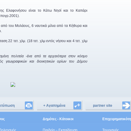
ί της Ελαφονήσου είναι το Κάτω Νησί και το Καπάρι
απογρ.2001).
από του Μολάους, 6 ναυτικά μίλια από τα Κήθυρα και
ο.
η 22 τετ. χλμ. (18 τετ. χλμ εντός νήσου και 4 τετ. χλμ
μένη πολιτεία -ένα από τα αρχαιότερα στον κόσμο
τός γεωγραφικών και διοικητικών ορίων του Δήμου
κτύπωση
+ Αγαπημένα
partner site
είτε
σος
Δημότες - Κάτοικοι
Επιχειρηματικότ
Πολιτισμός
Παιδεία – Εκπαίδευση
Τουρισμός