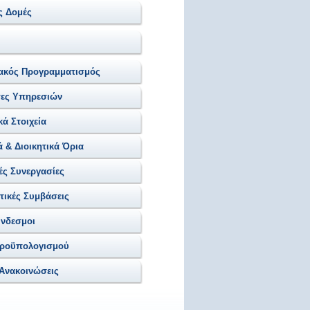
ς Δομές
ιακός Προγραμματισμός
τες Υπηρεσιών
ά Στοιχεία
 & Διοικητικά Όρια
ές Συνεργασίες
ικές Συμβάσεις
ύνδεσμοι
Προϋπολογισμού
 Ανακοινώσεις