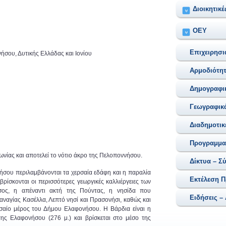
Διοικητικέ
ΟEΥ
Επιχειρησ
σου, Δυτικής Ελλάδας και Ιονίου
Αρμοδιότη
Δημογραφικ
Γεωγραφικά
Διαδημοτικ
Προγραμματ
νίας και αποτελεί το νότιο άκρο της Πελοποννήσου.
Δίκτυα – Σ
νήσου περιλαμβάνονται τα χερσαία εδάφη και η παραλία
Εκτέλεση 
βρίσκονται οι περισσότερες γεωργικές καλλιέργειες των
ος, η απέναντι ακτή της Πούντας, η νησίδα που
Ειδήσεις –
Παναγίας Κασέλλα, Λεπτό νησί και Πρασονήσι, καθώς και
σαίο μέρος του Δήμου Ελαφονήσου. Η Βάρδια είναι η
ης Ελαφονήσου (276 μ.) και βρίσκεται στο μέσο της