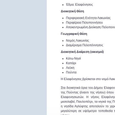
Έδρα: Ελαφόνησος
Διοικητική Θέση
Περιφερειακή Ενότητα Λακωνίας
Περιφέρεια Πελοποννήσου
Αποκεντρωμένη Διοίκηση Πελοποννή
Γεωγραφική Θέση
Νομός Λακωνίας
Διαμέρισμα Πελοπόννησος
Διοικητική Διαίρεση (οικισμοί)
Κάτω Νησί
Καπάρι
Λεύκη
Πούντα
Η Ελαφόνησος βρίσκεται στο νομό Λακω
Στα διοικητικά όρια του Δήμου Ελαφο
της Πούντας (έναντι της νήσου) όπου 
Ελαφονησιωτών. Η νήσος Ελαφόνησ
μεσολαβεί, Παυλοπέτρι, τα νησιά της 
η νησίδα Αγλύφτης αποτελούν το χερ
μεγαλύτερη σε υψόμετρο τοποθεσία τ