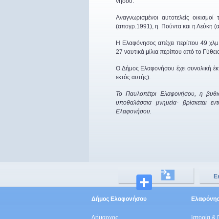
νήσου.
Αναγνωρισμένοι αυτοτελείς οικισμο
(απογρ.1991), η Πούντα και η Λεύκη (
Η Ελαφόνησος απέχει περίπου 49 χλμ 
27 ναυτικά μίλια περίπου από το Γύθει
Ο Δήμος Ελαφονήσου έχει συνολική έκτασ
εκτός αυτής).
Το Παυλοπέτρι Ελαφονήσου, η βυθισ
υποθαλάσσια μνημεία- βρίσκεται εν
Ελαφονήσου.
Ε
Μοιραστ
Δήμος Ελαφονήσου
Ελαφόνη
Δήμαρχος
Ιστορία & 