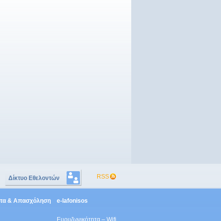
RSS
Δίκτυο Εθελοντών
ητα & Απασχόληση
e-lafonisos
Ευρυζωνικότητα – Wifi