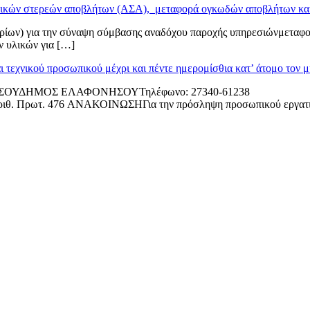
στικών στερεών αποβλήτων (ΑΣΑ), μεταφορά ογκωδών αποβλήτων κα
ρίων) για την σύναψη σύμβασης αναδόχου παροχής υπηρεσιώνμεταφ
 υλικών για […]
εχνικού προσωπικού μέχρι και πέντε ημερομίσθια κατ’ άτομο τον
ΠΟΝΝΗΣΟΥΔΗΜΟΣ ΕΛΑΦΟΝΗΣΟΥΤηλέφωνο: 27340-
ΙΝΩΣΗΓια την πρόσληψη προσωπικού εργατικού και τεχν