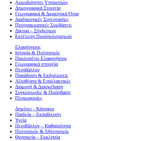
Αρμοδιότητες Υπηρεσιών
Δημογραφικά Στοιχεία
Γεωγραφικά & Διοικητικά Όρια
Διαδημοτικές Συνεργασίες
Προγραμματικές Συμβάσεις
Δίκτυα – Σύνδεσμοι
Εκτέλεση Προϋπολογισμού
Ελαφόνησος
Ιστορία & Πολιτισμός
Παυλοπέτρι Ελαφονήσου
Γεωγραφικά στοιχεία
Περιβάλλον
Παράδοση & Εκδηλώσεις
Αξιοθέατα & Eναλλακτικές
Διαμονή & Διασκέδαση
Συγκοινωνίες & Πρόσβαση
Πληροφορίες
Δημότες - Κάτοικοι
Παιδεία – Εκπαίδευση
Υγεία
Περιβάλλον – Καθαριότητα
Πολιτισμός & Αθλητισμός
Θρησκεία – Εκκλησία