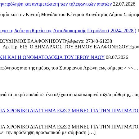
ν πρόληψη και αντιμετώπιση των τηλεφωνικών απατών
22.07.2026
μία και την Κινητή Μονάδα του Κέντρου Κοινότητας Δήμου Σπάρτης, 
ια τη δεύτερη θητεία της Αυτοδιοικητικής Περιόδου ( 2024- 2028 )
ΝΝΗΣΟΥΔΗΜΟΣ ΕΛΑΦΟΝΗΣΟΥΤηλέφωνο: 27340-612
ΑΡΧΟΣ ΤΟΥ ΔΗΜΟΥ ΕΛΑΦΟΝΗΣΟΥΈχοντας Υπόψη :Τις δι
ΚΗ ΚΑΙ Η ΟΝΟΜΑΤΟΔΟΣΙΑ ΤΟΥ ΙΕΡΟΥ ΝΑΟΥ
08.07.2026
όνησος απο της ημέρες του Σταυριανού Αρώνη εως σήμερα > <<……….
ά τα μικρά παιδιά σε ένα αξέχαστο καλοκαιρινό ταξίδι μάθησης, παι
ΓΙΑ ΧΡΟΝΙΚΟ ΔΙΑΣΤΗΜΑ ΕΩΣ 2 ΜΗΝΕΣ ΓΙΑ ΤΗΝ ΠΡΑΓΜΑΤ
ΓΙΑ ΧΡΟΝΙΚΟ ΔΙΑΣΤΗΜΑ ΕΩΣ 2 ΜΗΝΕΣ ΓΙΑ ΤΗΝ ΠΡΑΓΜΑΤ
ι την πρόσληψη προσωπικού με σύμβαση […]