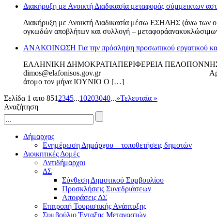
Διακήρυξη με Ανοικτή Διαδικασία μεταφοράς σύμμεικτων α
Διακήρυξη με Ανοικτή Διαδικασία μέσω ΕΣΗΔΗΣ (άνω των ο
ογκωδών αποβλήτων και συλλογή – μεταφοράανακυκλώσιμων
ΑΝΑΚΟΙΝΩΣΗ Για την πρόσληψη προσωπικού εργατικού και τ
ΕΛΛΗΝΙΚΗ ΔΗΜΟΚΡΑΤΙΑΠΕΡΙΦΕΡΕΙΑ ΠΕΛΟ
dimos@elafonisos.gov.gr Αριθ. Πρωτ. 476 ΑΝΑΚΟ
άτομο τον μήνα IOYNIO Ο […]
Σελίδα 1 απο 85
1
2
3
4
5
...
10
20
30
40
...
»
Τελευταία »
Αναζήτηση
Δήμαρχος
Ενημέρωση Δημάρχου – τοποθετήσεις δημοτών
Διοικητικές Δομές
Αντιδήμαρχοι
ΔΣ
Σύνθεση Δημοτικού Συμβουλίου
Προσκλήσεις Συνεδριάσεων
Αποφάσεις ΔΣ
Επιτροπή Τουριστικής Ανάπτυξης
Συμβούλιο Ένταξης Μεταναστών