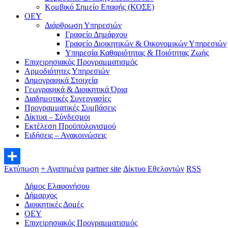
Κομβικό Σημείο Επαφής (ΚΟΣΕ)
ΟEΥ
Διάρθρωση Υπηρεσιών
Γραφείο Δημάρχου
Γραφείο Διοικητικών & Οικονομικών Υπηρεσιών
Υπηρεσία Καθαριότητας & Ποιότητας Ζωής
Επιχειρησιακός Προγραμματισμός
Αρμοδιότητες Υπηρεσιών
Δημογραφικά Στοιχεία
Γεωγραφικά & Διοικητικά Όρια
Διαδημοτικές Συνεργασίες
Προγραμματικές Συμβάσεις
Δίκτυα – Σύνδεσμοι
Εκτέλεση Προϋπολογισμού
Ειδήσεις – Ανακοινώσεις
Εκτύπωση
+ Αγαπημένα
partner site
Δίκτυο Εθελοντών
RSS
Μοιραστείτε
Δήμος Ελαφονήσου
Δήμαρχος
Διοικητικές Δομές
ΟEΥ
Επιχειρησιακός Προγραμματισμός